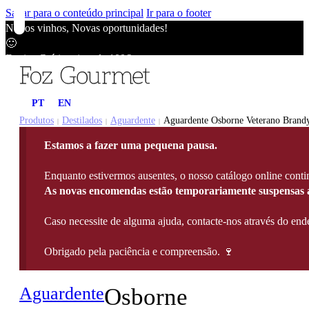
Saltar para o conteúdo principal
Ir para o footer
Novos vinhos, Novas oportunidades!
🙂
Envios Grátis acima de 100€
🙂
Novos vinhos, Novas oportunidades!
PT
EN
🙂
Envios Grátis acima de 100€
Produtos
Destilados
Aguardente
Aguardente Osborne Veterano Brandy 
|
|
|
🙂
Estamos a fazer uma pequena pausa.
Novos vinhos, Novas oportunidades!
🙂
Enquanto estivermos ausentes, o nosso catálogo online contin
Envios Grátis acima de 100€
As novas encomendas estão temporariamente suspensas a
🙂
Caso necessite de alguma ajuda, contacte-nos através do e
Obrigado pela paciência e compreensão. 🍷
Aguardente
Osborne