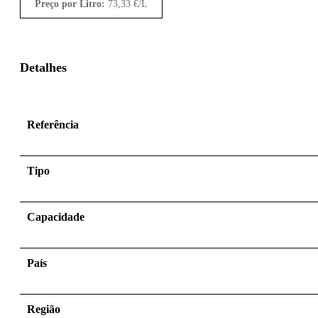
Preço por Litro:
73,33
€
/L
Detalhes
Referência
Tipo
Capacidade
País
Região