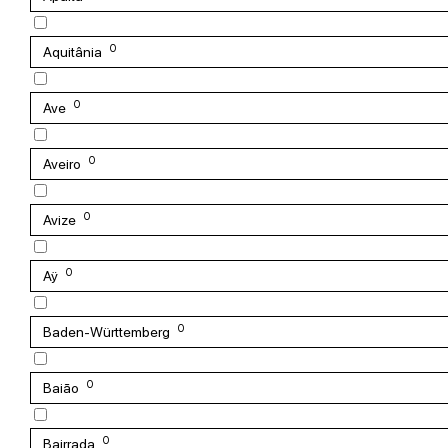
0
Aquitânia
0
Ave
0
Aveiro
0
Avize
0
Aÿ
0
Baden-Württemberg
0
Baião
0
Bairrada