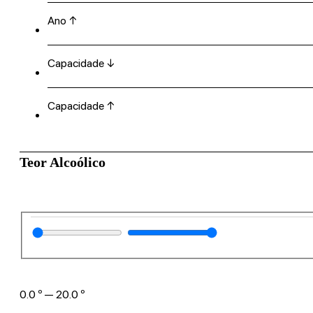
Ano ↑
Capacidade ↓
Capacidade ↑
Teor Alcoólico
0.0
º
—
20.0
º