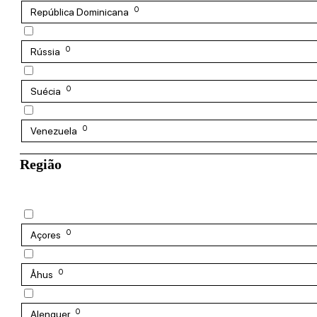
0
República Dominicana
0
Rússia
0
Suécia
0
Venezuela
Região
0
Açores
0
Åhus
0
Alenquer