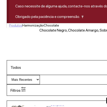
Caso necessite de alguma ajuda, contacte-nos através 
Obrigado pela paciência e compreensão. 🍷
Produtos
Harmonização
Chocolate
Chocolate Negro, Chocolate Amargo, Sob
Todos
Filtros
950,00
€
20º
Complexo