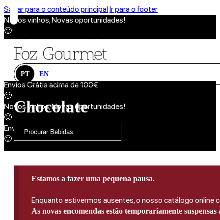
Saltar para o conteúdo principal
Ir para o footer
Novos vinhos, Novas oportunidades!
🙂
Envios Grátis acima de 100€
🙂
Novos vinhos, Novas oportunidades!
🙂
PT
EN
Envios Grátis acima de 100€
🙂
Chocolate
Novos vinhos, Novas oportunidades!
🙂
Envios Grátis acima de 100€
🙂
Estamos a fazer uma pequena pausa.
Enquanto estivermos ausentes, o nosso catálogo online co
As novas encomendas estão temporariamente suspensas a