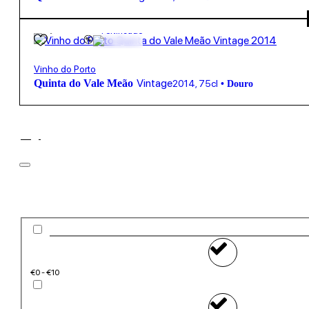
80,00
€
19.5º
Fortificado
Vinho do Porto
Vintage
Quinta do Vale Meão
2014
,
75cl
•
Douro
Filtros
Preço
€0 - €10