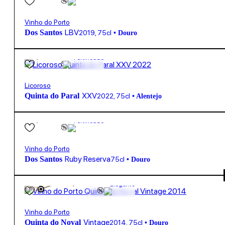
Vinho do Porto
LBV
Dos Santos
2019
,
75cl
•
Douro
25,80
€
18.0º
Fortificado
Licoroso
XXV
Quinta do Paral
2022
,
75cl
•
Alentejo
17,80
€
19.2º
Fortificado
Vinho do Porto
Ruby Reserva
Dos Santos
75cl
•
Douro
195,00
€
19.5º
Elegante
FREE
Vinho do Porto
Vintage
Quinta do Noval
2014
,
75cl
•
Douro