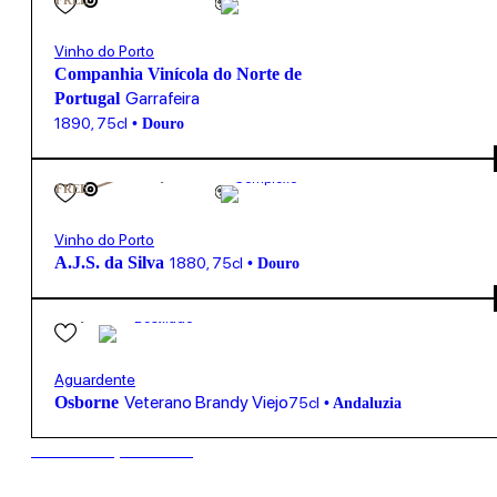
FREE
Vinho do Porto
Companhia Vinícola do Norte de
Garrafeira
Portugal
1890
,
75cl
•
Douro
950,00
€
20º
Complexo
FREE
Vinho do Porto
A.J.S. da Silva
1880
,
75cl
•
Douro
55,00
€
Destilado
Aguardente
Veterano Brandy Viejo
Osborne
75cl
•
Andaluzia
New to our products?