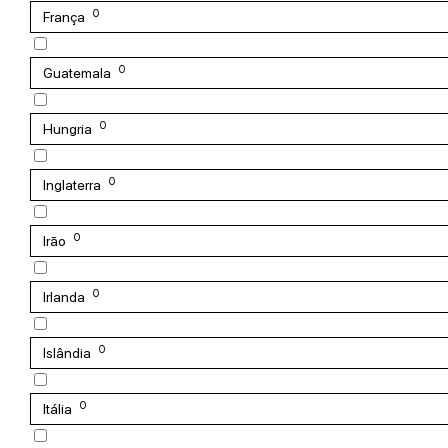
0
França
0
Guatemala
0
Hungria
0
Inglaterra
0
Irão
0
Irlanda
0
Islândia
0
Itália