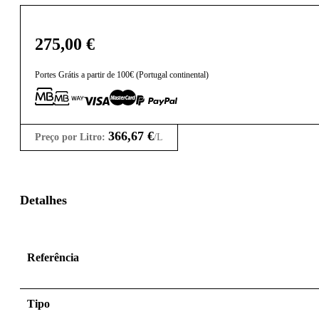
275,00
€
Portes Grátis a partir de 100€ (Portugal continental)
366,67
€
Preço por Litro:
/L
Detalhes
Referência
Tipo