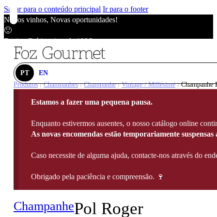
Saltar para o conteúdo principal
Ir para o footer
Novos vinhos, Novas oportunidades!
🙂
Envios Grátis acima de 100€
🙂
Novos vinhos, Novas oportunidades!
🙂
PT
EN
Envios Grátis acima de 100€
Produtos
Champanhes
Champanhe
Vintage / Millésimé
Champanhe P
|
|
|
|
🙂
Estamos a fazer uma pequena pausa.
Novos vinhos, Novas oportunidades!
🙂
Enquanto estivermos ausentes, o nosso catálogo online contin
Envios Grátis acima de 100€
As novas encomendas estão temporariamente suspensas a
🙂
Caso necessite de alguma ajuda, contacte-nos através do e
Obrigado pela paciência e compreensão. 🍷
Champanhe
Pol Roger