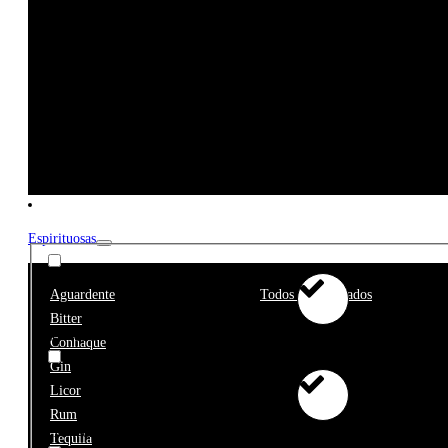
Get the Wine
starter pack
Filtros
Preço
Espirituosas
Aguardente
Todos os Destilados
Bitter
€0 - €10
Conhaque
Gin
Licor
Rum
€10 - €25
Tequila