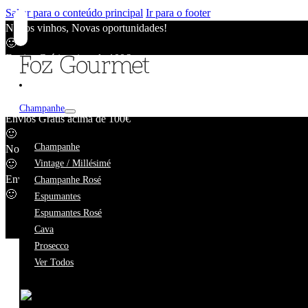
Saltar para o conteúdo principal
Ir para o footer
Novos vinhos, Novas oportunidades!
🙂
Envios Grátis acima de 100€
🙂
Novos vinhos, Novas oportunidades!
🙂
Champanhe
Envios Grátis acima de 100€
🙂
Elegante e Mi
Champanhe
Novos vinhos, Novas oportunidades!
🙂
Vintage / Millésimé
Envios Grátis acima de 100€
Champanhe Rosé
🙂
Espumantes
Espumantes Rosé
Cava
Prosecco
Ver Todos
Estamos a fazer uma pequena pausa.
Enquanto estivermos ausentes, o nosso catálogo online contin