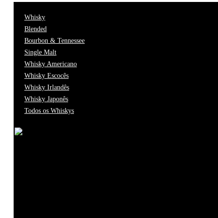
Whisky
Blended
0
Acessório
Bourbon & Tennessee
Single Malt
Whisky Americano
0
Aguardente
Whisky Escocês
Whisky Irlandês
Whisky Japonês
0
Alimentar
Todos os Whiskys
0
Bitter
0
Caixa
0
Cava