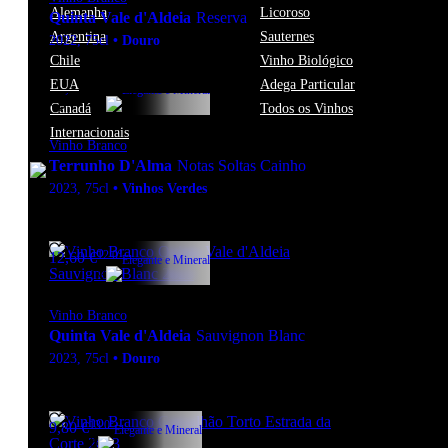
Alemanha
Licoroso
Quinta Vale d'Aldeia
Reserva
Argentina
Sauternes
2022
,
75cl
•
Douro
Chile
Vinho Biológico
EUA
Adega Particular
12.1º
21,90
€
Elegante e Mineral
Canadá
Todos os Vinhos
Internacionais
Vinho Branco
Terrunho D'Alma
Notas Soltas Cainho
2023
,
75cl
•
Vinhos Verdes
12.0º
12,60
€
Elegante e Mineral
Vinho Branco
Quinta Vale d'Aldeia
Sauvignon Blanc
2023
,
75cl
•
Douro
13.0º
9,80
€
Elegante e Mineral