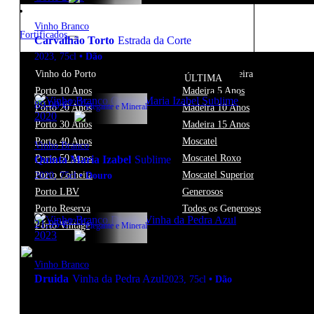
Vinho Branco
Fortificados
Carvalhão Torto
Estrada da Corte
2023
,
75cl
•
Dão
Vinho do Porto
Vinho da Madeira
ÚLTIMA
Porto 10 Anos
Madeira 5 Anos
12.5º
89,90
€
Elegante e Mineral
Porto 20 Anos
Madeira 10 Anos
Porto 30 Anos
Madeira 15 Anos
Porto 40 Anos
Moscatel
Vinho Branco
Porto 50 Anos
Moscatel Roxo
Quinta Maria Izabel
Sublime
Porto Colheita
Moscatel Superior
2020
,
75cl
•
Douro
Porto LBV
Generosos
Porto Reserva
Todos os Generosos
12.5º
21,95
€
Porto Vintage
Elegante e Mineral
Vinho Branco
Druida
Vinha da Pedra Azul
2023
,
75cl
•
Dão
New to our products?