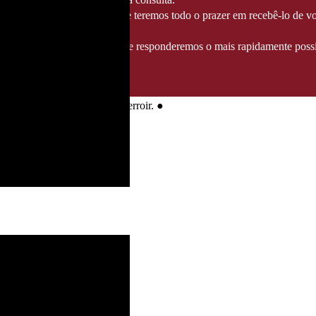
té 14/08/2026
, altura em que teremos todo o prazer em recebê-lo de vo
ndereço info@fozgourmet.com e responderemos o mais rapidamente possí
 pedra que expressam o seu terroir.
●