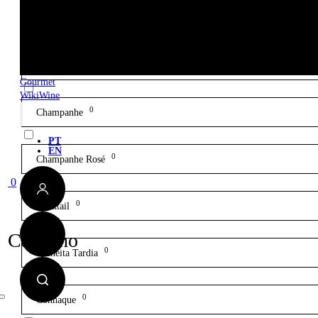
0
Caviar
0
Chá
Gourmet
WikiWine
0
Champanhe
PT
EN
0
Champanhe Rosé
0
0
Cocktail
Carrinho
0
Colheita Tardia
0
Conhaque