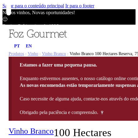
Saltar para o conteúdo principal
Ir para o footer
Novos vinhos, Novas oportunidades!
🙂
Envios Grátis acima de 100€
🙂
Novos vinhos, Novas oportunidades!
PT
EN
🙂
Envios Grátis acima de 100€
Produtos
Vinho
Vinho Branco
Vinho Branco 100 Hectares Reserva, 7
|
|
|
🙂
Estamos a fazer uma pequena pausa.
Novos vinhos, Novas oportunidades!
🙂
Enquanto estivermos ausentes, o nosso catálogo online contin
Envios Grátis acima de 100€
As novas encomendas estão temporariamente suspensas a
🙂
Caso necessite de alguma ajuda, contacte-nos através do e
Obrigado pela paciência e compreensão. 🍷
Vinho Branco
100 Hectares