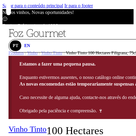
Saltar para o conteúdo principal
Ir para o footer
Novos vinhos, Novas oportunidades!
🙂
Envios Grátis acima de 100€
🙂
Novos vinhos, Novas oportunidades!
🙂
PT
EN
Envios Grátis acima de 100€
Produtos
Vinho
Vinho Tinto
Vinho Tinto 100 Hectares Filigrana, 75c
|
|
|
🙂
Estamos a fazer uma pequena pausa.
Novos vinhos, Novas oportunidades!
🙂
Enquanto estivermos ausentes, o nosso catálogo online contin
Envios Grátis acima de 100€
As novas encomendas estão temporariamente suspensas a
🙂
Caso necessite de alguma ajuda, contacte-nos através do e
Obrigado pela paciência e compreensão. 🍷
Vinho Tinto
100 Hectares