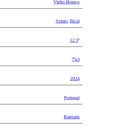
Vinho Branco
Arinto
,
Bical
12.5
º
75cl
2024
Portugal
Bairrada