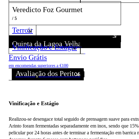
Veredicto Foz Gourmet
/ 5
Terroir
Quinta da Lagoa Velha
Vinificação e Estágio
Descubra todos os Vinhos deste Produtor!
Envio Grátis
em encomendas superiores a €100
Avaliação dos Peritos
Vinificação e Estágio
Realizou-se desengace total seguido de prensagem suave para extr
Arinto foram fermentadas separadamente em inox, sendo que 15% 
pelicular por 24 horas antes de terminar a fermentação em barrica