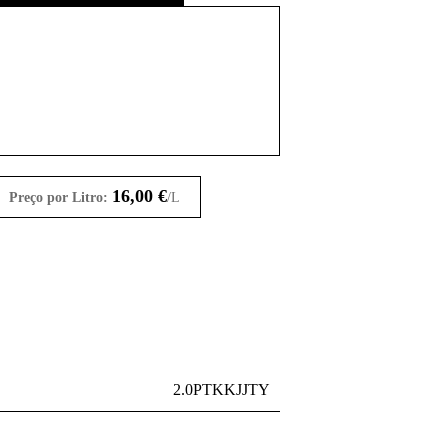
16,00
€
Preço por Litro:
/L
2.0PTKKJJTY