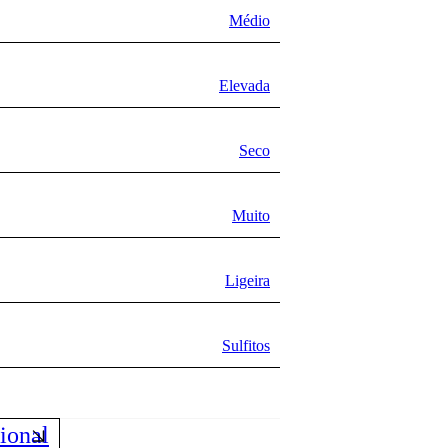
Médio
Elevada
Seco
Muito
Ligeira
Sulfitos
ional