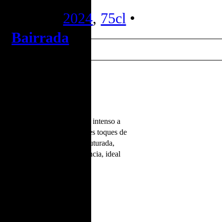
Reserva
2024
,
75cl
•
Bairrada
e Reserva apresenta um aroma intenso a
as de baunilha, tosta e suaves toques de
ante e excelente textura estruturada,
É um branco de grande elegância, ideal