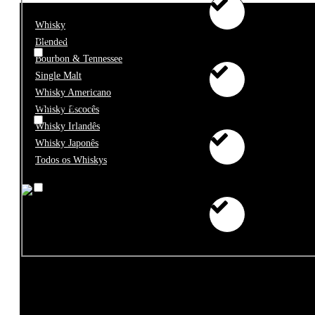
Whisky
€25 - €50
Blended
Bourbon & Tennessee
Single Malt
Whisky Americano
€50 - €100
Whisky Escocês
Whisky Irlandês
Whisky Japonês
Todos os Whiskys
€100+
€75 - €99999
Tipo