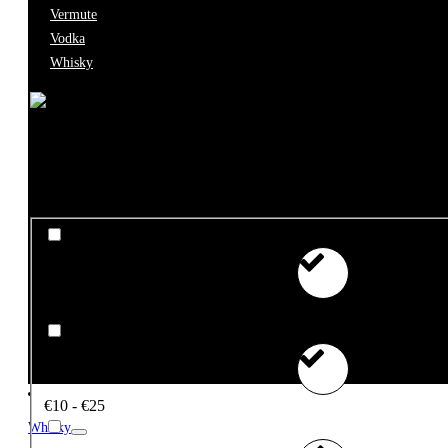
Vermute
starter pack
Vodka
Whisky
Filtros
Preço
€0 - €10
€10 - €25
Whisky