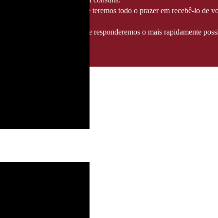
té 14/08/2026
, altura em que teremos todo o prazer em recebê-lo de vo
ndereço info@fozgourmet.com e responderemos o mais rapidamente possí