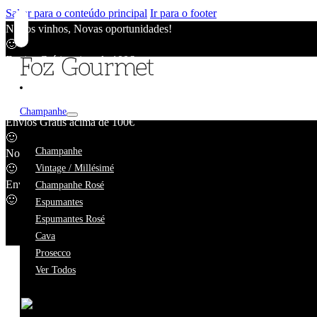
Saltar para o conteúdo principal
Ir para o footer
Novos vinhos, Novas oportunidades!
🙂
Envios Grátis acima de 100€
🙂
Novos vinhos, Novas oportunidades!
🙂
Champanhe
Envios Grátis acima de 100€
🙂
Ariana Rama
Champanhe
Novos vinhos, Novas oportunidades!
🙂
Vintage / Millésimé
Envios Grátis acima de 100€
Champanhe Rosé
🙂
Espumantes
Espumantes Rosé
Cava
Prosecco
Ver Todos
Estamos a fazer uma pequena pausa.
Enquanto estivermos ausentes, o nosso catálogo online contin