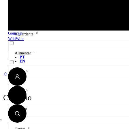
0
Acessório
Gourmet
0
Aguardente
WikiWine
0
Alimentar
PT
EN
0
Bitter
0
0
Caixa
Carrinho
0
Cava
0