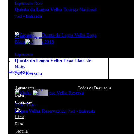
Espumante Rosé
Quinta da Lagoa Velha
Touriga Nacional
75cl
•
Bairrada
12º
22,00
€
Bruto
Espumante
Quinta da Lagoa Velha
Baga Blanc de
Noirs
Espirituosas
75cl
•
Bairrada
12.5º
12,00
€
Aguardente
Todos os Destilados
Elegante
Bitter
Conhaque
Vinho Tinto
Gin
Lagoa Velha
Reserva
2022
,
75cl
•
Bairrada
Licor
New to our products?
Rum
Get the Wine
Tequila