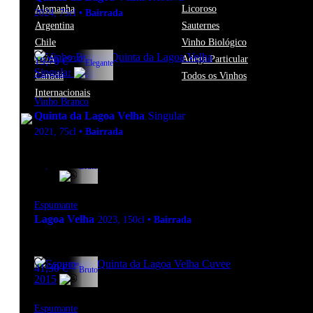
Alemanha
Licoroso
2024
,
75cl
•
Bairrada
Argentina
Sauternes
Chile
Vinho Biológico
EUA
Adega Particular
13.0º
19,70
€
Elegante
Canadá
Todos os Vinhos
Internacionais
Vinho Branco
Quinta da Lagoa Velha
Singular
2021
,
75cl
•
Bairrada
12º
33,20
€
Bruto
Espumante
Lagoa Velha
2023
,
150cl
•
Bairrada
12º
41,30
€
Bruto
Espumante