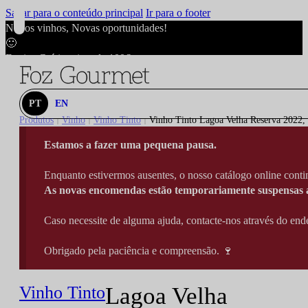
Saltar para o conteúdo principal
Ir para o footer
Novos vinhos, Novas oportunidades!
🙂
Envios Grátis acima de 100€
🙂
Novos vinhos, Novas oportunidades!
🙂
PT
EN
Envios Grátis acima de 100€
Produtos
Vinho
Vinho Tinto
Vinho Tinto Lagoa Velha Reserva 2022, 
|
|
|
🙂
Estamos a fazer uma pequena pausa.
Novos vinhos, Novas oportunidades!
🙂
Enquanto estivermos ausentes, o nosso catálogo online contin
Envios Grátis acima de 100€
As novas encomendas estão temporariamente suspensas a
🙂
Caso necessite de alguma ajuda, contacte-nos através do e
Obrigado pela paciência e compreensão. 🍷
Vinho Tinto
Lagoa Velha