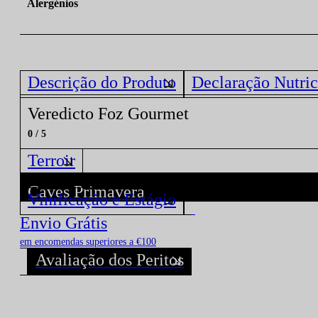
Alergénios
Descrição do Produto
Declaração Nutric
Veredicto Foz Gourmet
0 / 5
Terroir
Caves Primavera
Vinificação e Estágio
Descubra todos os Vinhos deste Produtor!
Envio Grátis
em encomendas superiores a €100
Avaliação dos Peritos