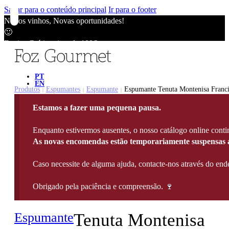
Saltar para o conteúdo principal
Ir para o footer
Novos vinhos, Novas oportunidades!
🙂
Envios Grátis acima de 100€
🙂
Novos vinhos, Novas oportunidades!
🙂
PT
EN
Envios Grátis acima de 100€
Produtos
Espumantes
Espumante
Espumante Tenuta Montenisa Franci
|
|
|
🙂
Estamos a fazer uma pequena pausa.
Novos vinhos, Novas oportunidades!
🙂
Enquanto estivermos ausentes, o nosso catálogo online contin
Envios Grátis acima de 100€
As novas encomendas estão temporariamente suspensas a
🙂
Caso necessite de alguma ajuda, contacte-nos através do e
Obrigado pela paciência e compreensão. 🍷
Espumante
Tenuta Montenisa