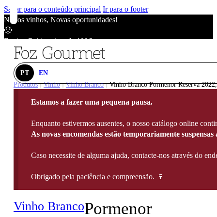
Saltar para o conteúdo principal
Ir para o footer
Novos vinhos, Novas oportunidades!
🙂
Envios Grátis acima de 100€
🙂
Novos vinhos, Novas oportunidades!
🙂
PT
EN
Envios Grátis acima de 100€
Produtos
Vinho
Vinho Branco
Vinho Branco Pormenor Reserva 2022,
|
|
|
🙂
Estamos a fazer uma pequena pausa.
Novos vinhos, Novas oportunidades!
🙂
Enquanto estivermos ausentes, o nosso catálogo online contin
Envios Grátis acima de 100€
As novas encomendas estão temporariamente suspensas a
🙂
Caso necessite de alguma ajuda, contacte-nos através do e
Obrigado pela paciência e compreensão. 🍷
Vinho Branco
Pormenor