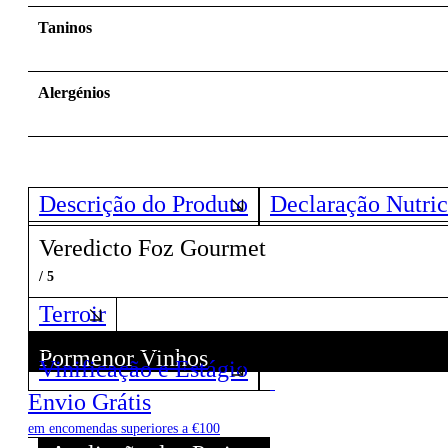
Taninos
Alergénios
Descrição do Produto
Declaração Nutric
Veredicto Foz Gourmet
/ 5
Terroir
Pormenor Vinhos
Vinificação e Estágio
Descubra todos os Vinhos deste Produtor!
Envio Grátis
em encomendas superiores a €100