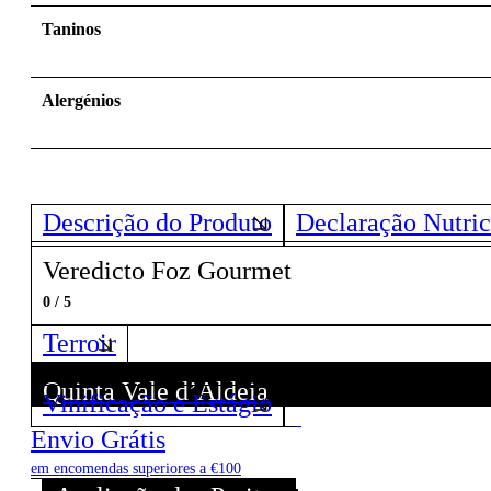
Taninos
Alergénios
Descrição do Produto
Declaração Nutric
Veredicto Foz Gourmet
0 / 5
Terroir
Quinta Vale d’Aldeia
Vinificação e Estágio
Descubra todos os Vinhos deste Produtor!
Envio Grátis
em encomendas superiores a €100