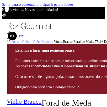
Saltar para o conteúdo principal
Ir para o footer
Novos vinhos, Novas oportunidades!
🙂
Envios Grátis acima de 100€
🙂
Novos vinhos, Novas oportunidades!
🙂
PT
EN
Envios Grátis acima de 100€
Produtos
Vinho
Vinho Branco
Vinho Branco Foral de Meda, 75cl • D
|
|
|
🙂
Estamos a fazer uma pequena pausa.
Novos vinhos, Novas oportunidades!
🙂
Enquanto estivermos ausentes, o nosso catálogo online contin
Envios Grátis acima de 100€
As novas encomendas estão temporariamente suspensas a
🙂
Caso necessite de alguma ajuda, contacte-nos através do e
Obrigado pela paciência e compreensão. 🍷
Vinho Branco
Foral de Meda