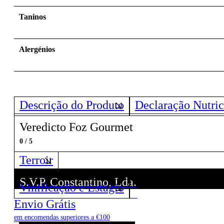
Taninos
Alergénios
Descrição do Produto
Declaração Nutric
Veredicto Foz Gourmet
0 / 5
Terroir
S.V.P. Constantino, Lda.
Vinificação e Estágio
Descubra todos os Vinhos deste Produtor!
Envio Grátis
em encomendas superiores a €100