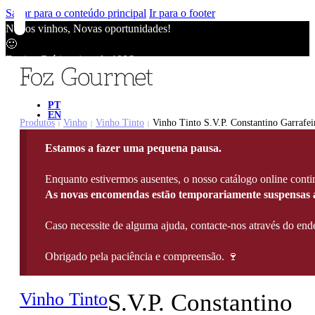
Saltar para o conteúdo principal
Ir para o footer
Novos vinhos, Novas oportunidades!
🙂
Envios Grátis acima de 100€
🙂
Novos vinhos, Novas oportunidades!
🙂
PT
EN
Envios Grátis acima de 100€
Produtos
Vinho
Vinho Tinto
Vinho Tinto S.V.P. Constantino Garrafei
|
|
|
🙂
Estamos a fazer uma pequena pausa.
Novos vinhos, Novas oportunidades!
🙂
Enquanto estivermos ausentes, o nosso catálogo online contin
Envios Grátis acima de 100€
As novas encomendas estão temporariamente suspensas a
🙂
Caso necessite de alguma ajuda, contacte-nos através do e
Obrigado pela paciência e compreensão. 🍷
Vinho Tinto
S.V.P. Constantino