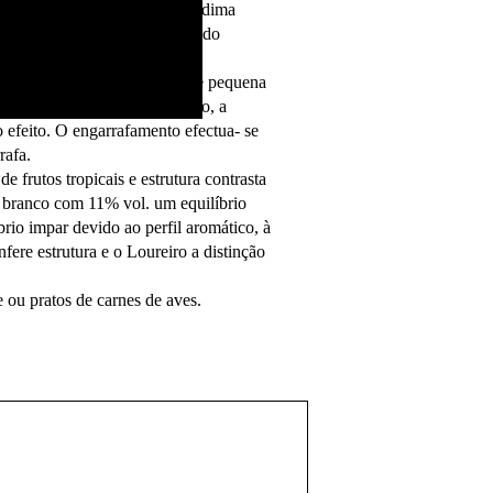
cia contribuindo para uma vindima
ificado na Primavera tinha sido
idas manualmente em caixas de pequena
horas, segue-se a fermentação, a
 efeito. O engarrafamento efectua- se
rafa.
e frutos tropicais e estrutura contrasta
o branco com 11% vol. um equilíbrio
io impar devido ao perfil aromático, à
ere estrutura e o Loureiro a distinção
 ou pratos de carnes de aves.