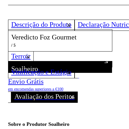
Descrição do Produto
Declaração Nutric
Veredicto Foz Gourmet
/ 5
Terroir
Soalheiro
Vinificação e Estágio
Descubra todos os Vinhos deste Produtor!
Envio Grátis
em encomendas superiores a €100
Avaliação dos Peritos
Sobre o Produtor Soalheiro