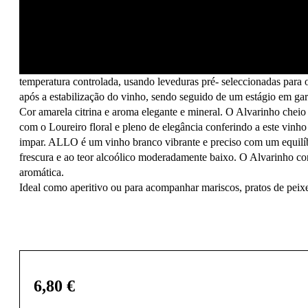
com ausência de precipitação. O setembro seguiu a mesma tendên
precoce, a começar na primeira semana, mostrando que o atraso ver
claramente recuperado.
As uvas, exclusivamente da casta Alvarinho e Loureiro, são colh
capacidade. Após a prensagem, o mosto obtido decanta durante 48 
temperatura controlada, usando leveduras pré- seleccionadas para o
após a estabilização do vinho, sendo seguido de um estágio em gar
Cor amarela citrina e aroma elegante e mineral. O Alvarinho cheio d
com o Loureiro floral e pleno de elegância conferindo a este vinh
impar. ALLO é um vinho branco vibrante e preciso com um equilíbr
frescura e ao teor alcoólico moderadamente baixo. O Alvarinho conf
aromática.
Ideal como aperitivo ou para acompanhar mariscos, pratos de peixe
6,80
€