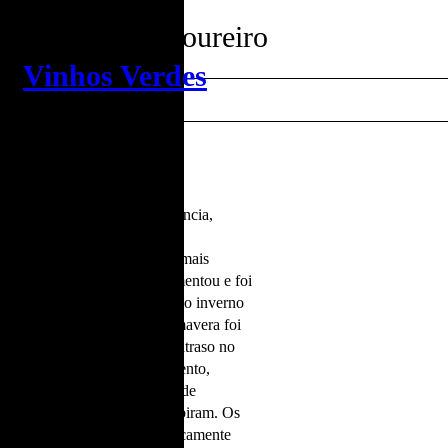
 Alvarinho & Loureiro
•
Vinhos Verdes
met.
 Loureiro.
adas no seu terroir de excelência,
de origem granítica.
6 é mais elegante e de álcool mais
Em janeiro a precipitação aumentou e foi
ue o habitual. Globalmente, o inverno
om rebentação regular. A primavera foi
que induziu irregularidade e atraso no
s semanas e diminui o vingamento,
om o consequente incremento de
e e as temperaturas médias subiram. Os
turas médias elevadas e praticamente