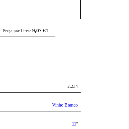
9,07
€
Preço por Litro:
/L
2.234
Vinho Branco
11
º