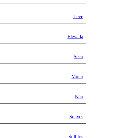
Leve
Elevada
Seco
Muito
Não
Suaves
Sulfitos