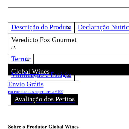
Descrição do Produto
Declaração Nutric
Veredicto Foz Gourmet
/ 5
Terroir
Global Wines
Vinificação e Estágio
Descubra todos os Vinhos deste Produtor!
Envio Grátis
em encomendas superiores a €100
Avaliação dos Peritos
Sobre o Produtor Global Wines