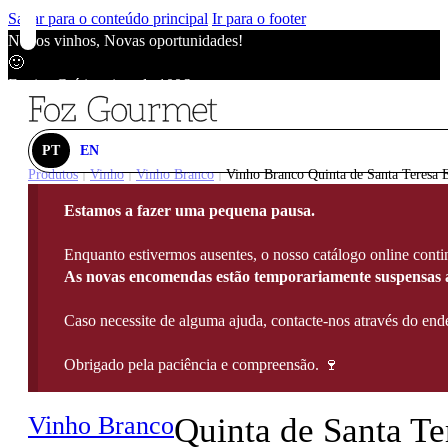
Saltar para o conteúdo principal
Ir para o footer
Novos vinhos, Novas oportunidades!
🙂
Envios Grátis acima de 100€
🙂
Novos vinhos, Novas oportunidades!
🙂
PT
EN
Envios Grátis acima de 100€
Produtos
Vinho
Vinho Branco
Vinho Branco Quinta de Santa Teresa E
|
|
|
🙂
Estamos a fazer uma pequena pausa.
Novos vinhos, Novas oportunidades!
🙂
Enquanto estivermos ausentes, o nosso catálogo online contin
Envios Grátis acima de 100€
As novas encomendas estão temporariamente suspensas a
🙂
Caso necessite de alguma ajuda, contacte-nos através do e
Obrigado pela paciência e compreensão. 🍷
Vinho Branco
Quinta de Santa Te