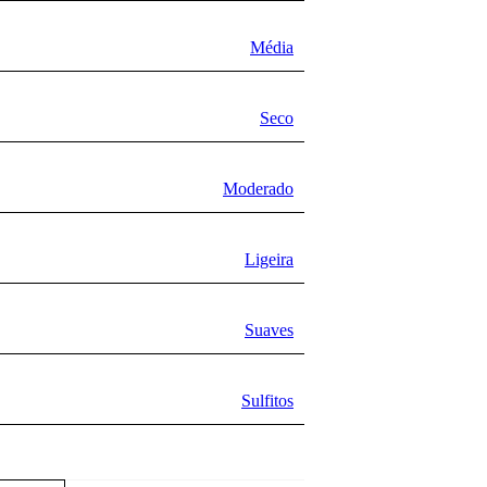
Média
Seco
Moderado
Ligeira
Suaves
Sulfitos