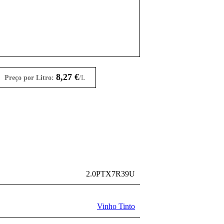
8,27
€
Preço por Litro:
/L
2.0PTX7R39U
Vinho Tinto