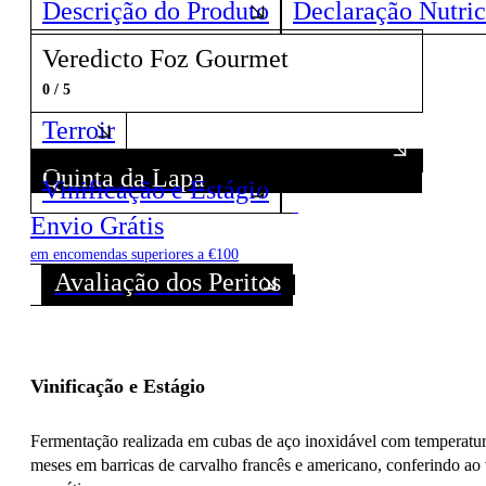
Descrição do Produto
Declaração Nutric
Veredicto Foz Gourmet
0 / 5
Terroir
Quinta da Lapa
Vinificação e Estágio
Descubra todos os Vinhos deste Produtor!
Envio Grátis
em encomendas superiores a €100
Avaliação dos Peritos
Vinificação e Estágio
Fermentação realizada em cubas de aço inoxidável com temperatura
meses em barricas de carvalho francês e americano, conferindo ao