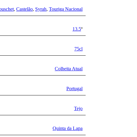
ouschet
,
Castelão
,
Syrah
,
Touriga Nacional
13.5
º
75cl
Colheita Atual
Portugal
Tejo
Quinta da Lapa