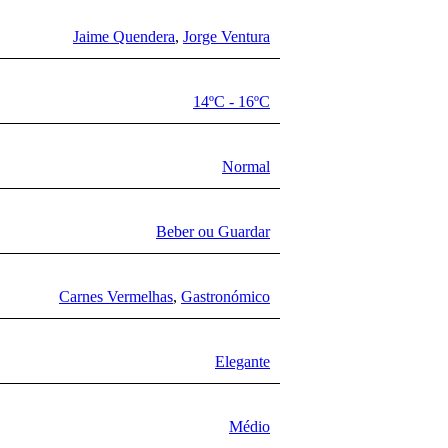
Jaime Quendera
,
Jorge Ventura
14ºC - 16ºC
Normal
Beber ou Guardar
Carnes Vermelhas
,
Gastronómico
Elegante
Médio