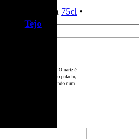
Selection
75cl
•
Tejo
ubi vivaz com laivos granada. O nariz é
 monte e especiarias doces. No paladar,
tosta bem integradas, culminando num
sátil, ideal para o dia-a-dia.