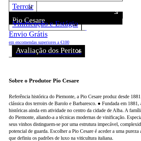
Terroir
Pio Cesare
Vinificação e Estágio
Descubra todos os Vinhos deste Produtor!
Envio Grátis
em encomendas superiores a €100
Avaliação dos Peritos
Sobre o Produtor Pio Cesare
Referência histórica do Piemonte, a Pio Cesare produz desde 188
clássica dos terroirs de Barolo e Barbaresco. ●
Fundada em 1881, a
históricas ainda em atividade no centro da cidade de Alba. A famíl
do Piemonte, aliando-a a técnicas modernas de vinificação. Especia
seus vinhos distinguem-se por uma estrutura impecável, complexi
potencial de guarda. Escolher a Pio Cesare é aceder a uma pureza a
que definiu os padrões de luxo na viticultura italiana.