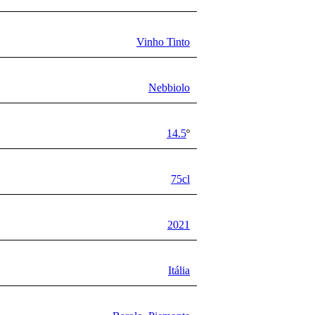
Vinho Tinto
Nebbiolo
14.5
º
75cl
2021
Itália