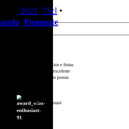
arolo
2021
,
75cl
•
arolo
,
Piemonte
monia, elegância. Taninos macios e frutas
to muito longo. Barolo é um excelente
ular”, simplesmente porque não possui
o”.
Wine Enthusiast