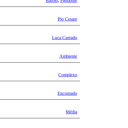
Barolo
,
Piemonte
Pio Cesare
Luca Currado
Ambiente
Complexo
Encorpado
Média