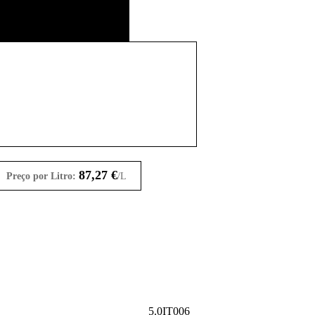
87,27
€
Preço por Litro:
/L
5.0IT006