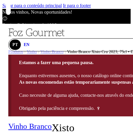
Saltar para o conteúdo principal
Ir para o footer
Novos vinhos, Novas oportunidades!
🙂
Envios Grátis acima de 100€
🙂
Novos vinhos, Novas oportunidades!
🙂
PT
EN
Envios Grátis acima de 100€
Produtos
Vinho
Vinho Branco
Vinho Branco Xisto Cru 2023, 75cl • 
|
|
|
🙂
Estamos a fazer uma pequena pausa.
Novos vinhos, Novas oportunidades!
🙂
Enquanto estivermos ausentes, o nosso catálogo online contin
Envios Grátis acima de 100€
As novas encomendas estão temporariamente suspensas a
🙂
Caso necessite de alguma ajuda, contacte-nos através do e
Obrigado pela paciência e compreensão. 🍷
Vinho Branco
Xisto