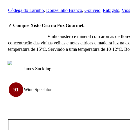
Códega do Larinho
,
Donzelinho Branco
,
Gouveio
,
Rabigato
,
Vios
✓ Compre Xisto Cru na Foz Gourmet.
Vinho austero e mineral com aromas de flores
concentração das vinhas velhas e notas cítricas e madeira luz na 
temperatura de 15°C. Servindo a uma temperatura de 10-12°C. Bom 
James Suckling
91
Wine Spectator