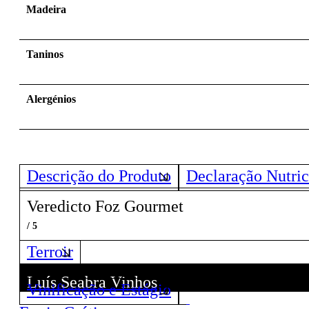
Madeira
Taninos
Alergénios
Descrição do Produto
Declaração Nutric
Veredicto Foz Gourmet
/ 5
Terroir
Luís Seabra Vinhos
Vinificação e Estágio
Descubra todos os Vinhos deste Produtor!