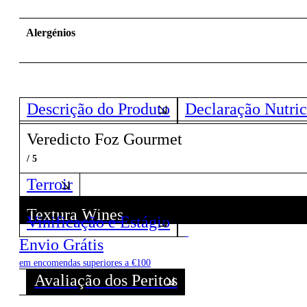
Alergénios
Descrição do Produto
Declaração Nutric
Veredicto Foz Gourmet
/ 5
Terroir
Textura Wines
Vinificação e Estágio
Descubra todos os Vinhos deste Produtor!
Envio Grátis
em encomendas superiores a €100
Avaliação dos Peritos