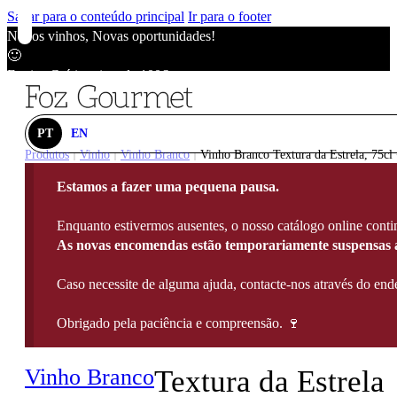
Saltar para o conteúdo principal
Ir para o footer
Novos vinhos, Novas oportunidades!
🙂
Envios Grátis acima de 100€
🙂
Novos vinhos, Novas oportunidades!
🙂
PT
EN
Envios Grátis acima de 100€
Produtos
Vinho
Vinho Branco
Vinho Branco Textura da Estrela, 75cl
|
|
|
🙂
Estamos a fazer uma pequena pausa.
Novos vinhos, Novas oportunidades!
🙂
Enquanto estivermos ausentes, o nosso catálogo online contin
Envios Grátis acima de 100€
As novas encomendas estão temporariamente suspensas a
🙂
Caso necessite de alguma ajuda, contacte-nos através do e
Obrigado pela paciência e compreensão. 🍷
Vinho Branco
Textura da Estrela