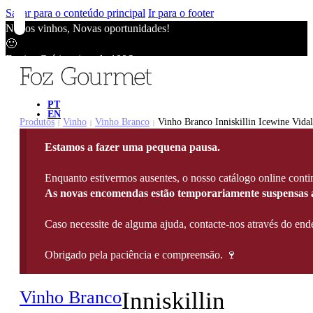
Saltar para o conteúdo principal
Ir para o footer
Novos vinhos, Novas oportunidades!
🙂
Envios Grátis acima de 100€
🙂
Novos vinhos, Novas oportunidades!
🙂
PT
EN
Envios Grátis acima de 100€
Produtos
Vinho
Vinho Branco
Vinho Branco Inniskillin Icewine Vidal
|
|
|
🙂
Estamos a fazer uma pequena pausa.
Novos vinhos, Novas oportunidades!
🙂
Enquanto estivermos ausentes, o nosso catálogo online contin
Envios Grátis acima de 100€
As novas encomendas estão temporariamente suspensas a
🙂
Caso necessite de alguma ajuda, contacte-nos através do e
Obrigado pela paciência e compreensão. 🍷
Vinho Branco
Inniskillin