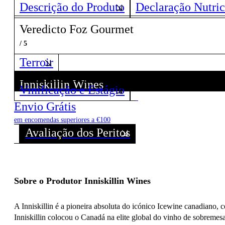
Descrição do Produto
Declaração Nutric
Veredicto Foz Gourmet
/ 5
Terroir
Inniskillin Wines
Vinificação e Estágio
Descubra todos os Vinhos deste Produtor!
Envio Grátis
em encomendas superiores a €100
Avaliação dos Peritos
Sobre o Produtor Inniskillin Wines
A Inniskillin é a pioneira absoluta do icónico Icewine canadiano, 
Inniskillin colocou o Canadá na elite global do vinho de sobremes