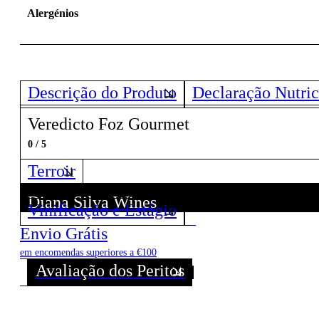
Alergénios
Descrição do Produto
Declaração Nutric
Veredicto Foz Gourmet
0 / 5
Terroir
Diana Silva Wines
Vinificação e Estágio
Descubra todos os Vinhos deste Produtor!
Envio Grátis
em encomendas superiores a €100
Avaliação dos Peritos