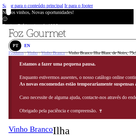
Saltar para o conteúdo principal
Ir para o footer
Novos vinhos, Novas oportunidades!
🙂
Envios Grátis acima de 100€
🙂
Novos vinhos, Novas oportunidades!
🙂
PT
EN
Envios Grátis acima de 100€
Produtos
Vinho
Vinho Branco
Vinho Branco Ilha Blanc de Noirs, 75c
|
|
|
🙂
Estamos a fazer uma pequena pausa.
Novos vinhos, Novas oportunidades!
🙂
Enquanto estivermos ausentes, o nosso catálogo online contin
Envios Grátis acima de 100€
As novas encomendas estão temporariamente suspensas a
🙂
Caso necessite de alguma ajuda, contacte-nos através do e
Obrigado pela paciência e compreensão. 🍷
Vinho Branco
Ilha