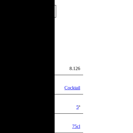
Preço por Litro:
23,93
€
/L
8.126
Cocktail
5
º
75cl