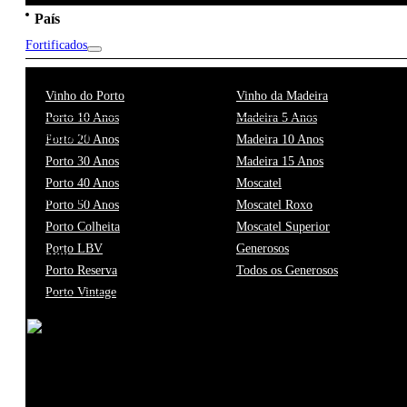
País
Fortificados
Região
Vinho do Porto
Vinho da Madeira
Porto 10 Anos
Madeira 5 Anos
Produtor
Porto 20 Anos
Madeira 10 Anos
Porto 30 Anos
Madeira 15 Anos
Porto 40 Anos
Moscatel
Harmonização
Porto 50 Anos
Moscatel Roxo
Porto Colheita
Moscatel Superior
Porto LBV
Generosos
Estilo
Porto Reserva
Todos os Generosos
Porto Vintage
Corpo
Acidez