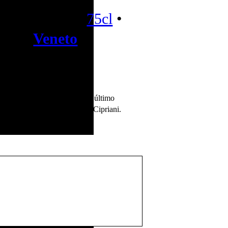
Cipriani
75cl
•
Veneto
original Bellini Cipriani é o último
rrâneo e espumante Prosecco Cipriani.