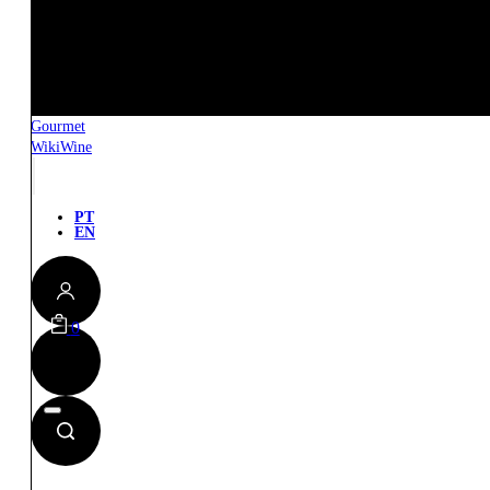
Gourmet
WikiWine
PT
EN
0