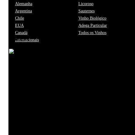
Alemanha
Licoroso
Argentina
Sauternes
Chile
Vinho Biológico
EUA
Adega Particular
Canadá
Todos os Vinhos
Detalhes
Internacionais
Referência
Tipo
Teor Alcoólico
Capacidade