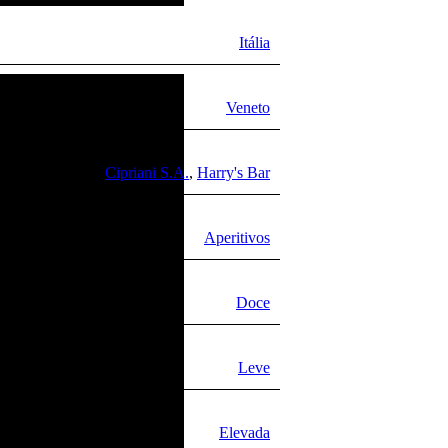
Itália
Veneto
Cipriani S.A.
,
Harry's Bar
Aperitivos
Doce
Leve
Elevada