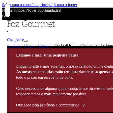
Saltar para o conteúdo principal
Ir para o footer
Novos vinhos, Novas oportunidades!
🙂
Envios Grátis acima de 100€
🙂
Novos vinhos, Novas oportunidades!
🙂
Champanhe
Envios Grátis acima de 100€
Produtos
Outros
Cocktail
Cocktail Bellini Cipriani, 75cl • Ven
|
|
|
🙂
Champanhe
Novos vinhos, Novas oportunidades!
Estamos a fazer uma pequena pausa.
🙂
Vintage / Millésimé
Envios Grátis acima de 100€
Champanhe Rosé
Enquanto estivermos ausentes, o nosso catálogo online contin
🙂
As novas encomendas estão temporariamente suspensas a
Espumantes
todo o prazer em recebê-lo de volta.
Espumantes Rosé
Cava
Caso necessite de alguma ajuda, contacte-nos através do e
Prosecco
responderemos o mais rapidamente possível.
Ver Todos
Obrigado pela paciência e compreensão. 🍷