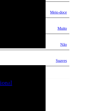
Meio-doce
Muito
Não
Suaves
ional