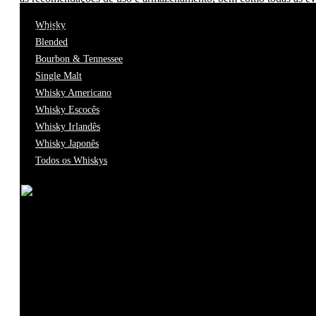
tenha em atenção que poderão existir eventuais erros de transcrição
Whisky
Mais Info
Blended
Bourbon & Tennessee
Single Malt
Whisky Americano
Whisky Escocês
Whisky Irlandês
Whisky Japonês
Todos os Whiskys