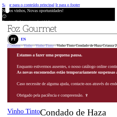
Saltar para o conteúdo principal
Ir para o footer
Novos vinhos, Novas oportunidades!
🙂
Envios Grátis acima de 100€
🙂
Novos vinhos, Novas oportunidades!
🙂
PT
EN
Envios Grátis acima de 100€
Produtos
Vinho
Vinho Tinto
Vinho Tinto Condado de Haza Crianza 20
|
|
|
🙂
Estamos a fazer uma pequena pausa.
Novos vinhos, Novas oportunidades!
🙂
Enquanto estivermos ausentes, o nosso catálogo online contin
Envios Grátis acima de 100€
As novas encomendas estão temporariamente suspensas a
🙂
Caso necessite de alguma ajuda, contacte-nos através do e
Obrigado pela paciência e compreensão. 🍷
Vinho Tinto
Condado de Haza