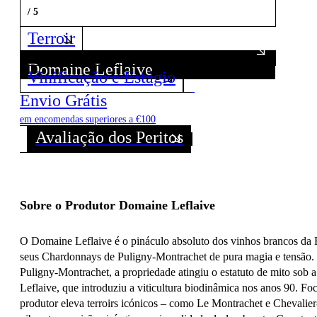
/ 5
Terroir
Domaine Leflaive
Vinificação e Estágio
Descubra todos os Vinhos deste Produtor!
Envio Grátis
em encomendas superiores a €100
Avaliação dos Peritos
Sobre o Produtor Domaine Leflaive
O Domaine Leflaive é o pináculo absoluto dos vinhos brancos da
seus Chardonnays de Puligny-Montrachet de pura magia e tensão
Puligny-Montrachet, a propriedade atingiu o estatuto de mito sob 
Leflaive, que introduziu a viticultura biodinâmica nos anos 90. F
produtor eleva terroirs icónicos – como Le Montrachet e Chevalie