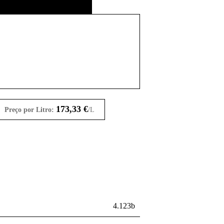
173,33
€
Preço por Litro:
/L
4.123b