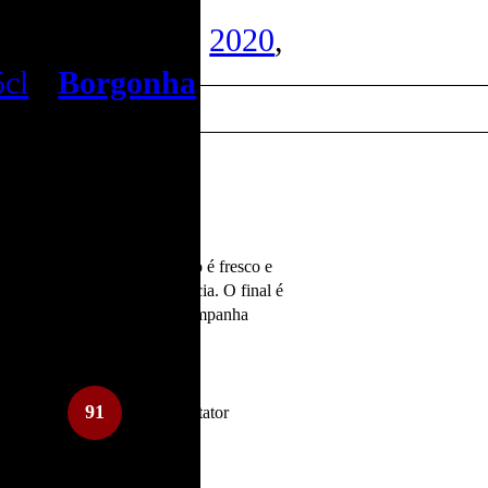
ourgogne Blanc
2020
,
5cl
•
Borgonha
et.
e complexos. Na boca, o vinho é fresco e
e contribui para a sua elegância. O final é
ional qualidade do vinho. Acompanha
91
Wine Spectator