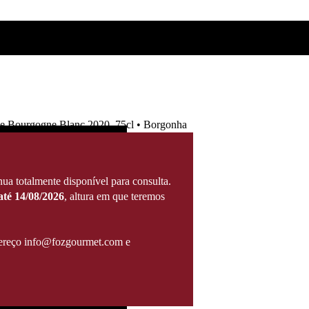
e Bourgogne Blanc 2020, 75cl • Borgonha
ua totalmente disponível para consulta.
té 14/08/2026
, altura em que teremos
ndereço info@fozgourmet.com e