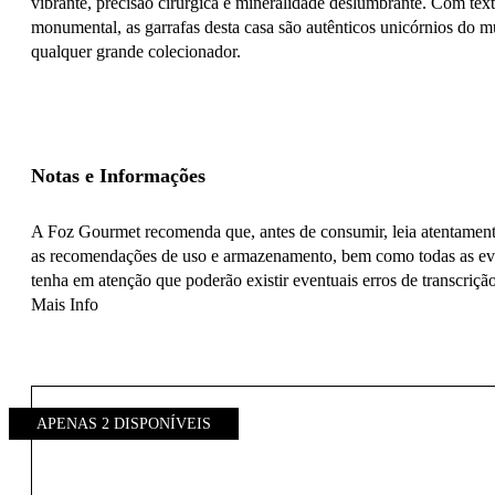
vibrante, precisão cirúrgica e mineralidade deslumbrante. Com tex
monumental, as garrafas desta casa são autênticos unicórnios do m
qualquer grande colecionador.
Notas e Informações
A Foz Gourmet recomenda que, antes de consumir, leia atentamente 
as recomendações de uso e armazenamento, bem como todas as even
tenha em atenção que poderão existir eventuais erros de transcrição
Mais Info
APENAS 2 DISPONÍVEIS