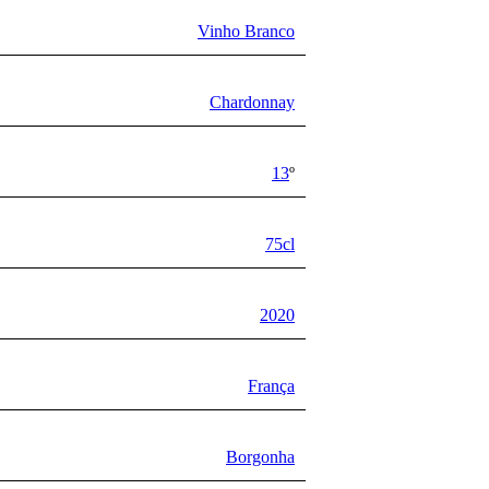
Vinho Branco
Chardonnay
13
º
75cl
2020
França
Borgonha