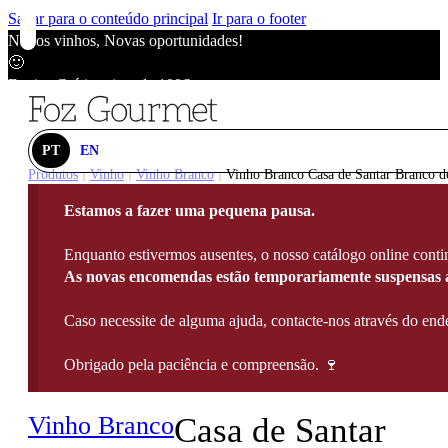
Saltar para o conteúdo principal
Ir para o footer
Novos vinhos, Novas oportunidades!
🙂
Envios Grátis acima de 100€
🙂
Novos vinhos, Novas oportunidades!
🙂
PT
EN
Envios Grátis acima de 100€
Produtos
Vinho
Vinho Branco
Vinho Branco Casa de Santar Branco d
|
|
|
🙂
Estamos a fazer uma pequena pausa.
Novos vinhos, Novas oportunidades!
🙂
Enquanto estivermos ausentes, o nosso catálogo online contin
Envios Grátis acima de 100€
As novas encomendas estão temporariamente suspensas a
🙂
Caso necessite de alguma ajuda, contacte-nos através do e
Obrigado pela paciência e compreensão. 🍷
Vinho Branco
Casa de Santar