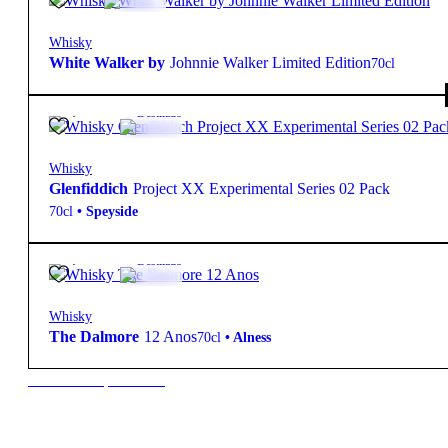
Whisky
White Walker by
Johnnie Walker Limited Edition
70cl
99,40
€
40º
Destilado
Whisky
Glenfiddich
Project XX Experimental Series 02 Pack
70cl
•
Speyside
99,50
€
40º
Destilado
Whisky
The Dalmore
12 Anos
70cl
•
Alness
New to our products?