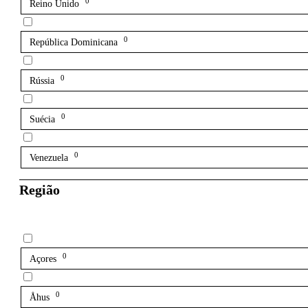
0
Reino Unido
0
República Dominicana
0
Rússia
0
Suécia
0
Venezuela
Região
0
Açores
0
Åhus