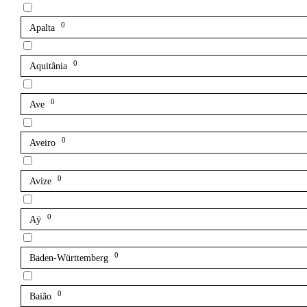
0
Apalta
0
Aquitânia
0
Ave
0
Aveiro
0
Avize
0
Aÿ
0
Baden-Württemberg
0
Baião