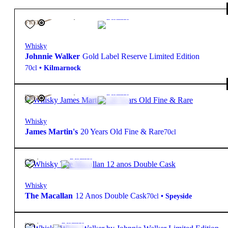
135,00
€
40º
Destilado
FREE
Whisky
Johnnie Walker
Gold Label Reserve Limited Edition
70cl
•
Kilmarnock
475,00
€
43º
Destilado
FREE
Whisky
James Martin's
20 Years Old Fine & Rare
70cl
98,50
€
43º
Destilado
Whisky
The Macallan
12 Anos Double Cask
70cl
•
Speyside
38,90
€
Destilado