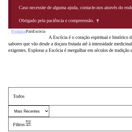
Caso necessite de alguma ajuda, contacte-nos através do e
Obrigado pela paciência e compreensão. 🍷
Produtos
País
Escócia
A Escócia é o coração espiritual e histórico
sabores que vão desde a doçura frutada até à intensidade medicin
exigentes. Explorar a Escócia é mergulhar em séculos de tradição e
Todos
Filtros