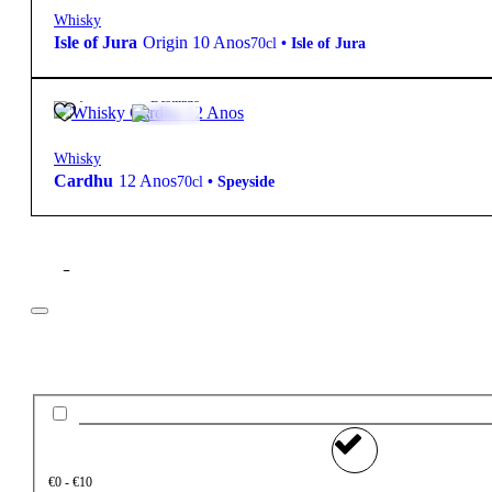
Whisky
Isle of Jura
Origin 10 Anos
70cl
•
Isle of Jura
49,90
€
40º
Destilado
Whisky
Cardhu
12 Anos
70cl
•
Speyside
Filtros
Preço
€0 - €10