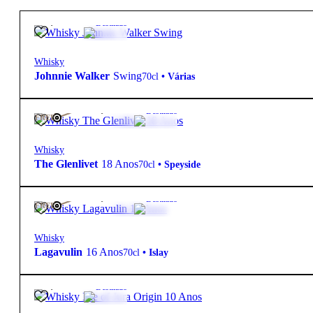
79,90
€
40º
Destilado
Whisky
Johnnie Walker
Swing
70cl
•
Várias
108,75
€
43º
Destilado
FREE
Whisky
The Glenlivet
18 Anos
70cl
•
Speyside
104,85
€
43º
Destilado
FREE
Whisky
Lagavulin
16 Anos
70cl
•
Islay
39,50
€
40º
Destilado