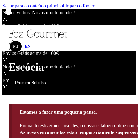
Saltar para o conteúdo principal
Ir para o footer
Novos vinhos, Novas oportunidades!
🙂
Envios Grátis acima de 100€
🙂
Novos vinhos, Novas oportunidades!
🙂
PT
EN
Envios Grátis acima de 100€
🙂
Escócia
Novos vinhos, Novas oportunidades!
🙂
Envios Grátis acima de 100€
🙂
Estamos a fazer uma pequena pausa.
Enquanto estivermos ausentes, o nosso catálogo online contin
As novas encomendas estão temporariamente suspensas a