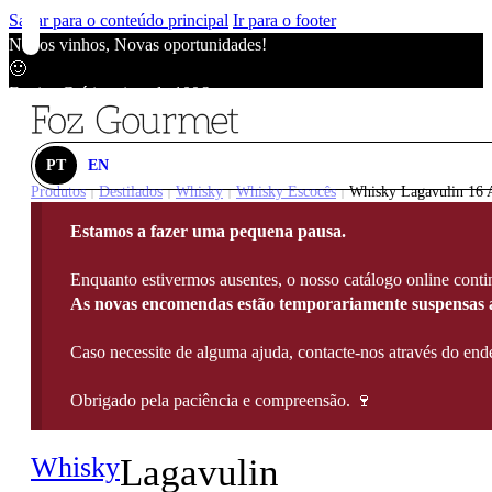
Saltar para o conteúdo principal
Ir para o footer
Novos vinhos, Novas oportunidades!
🙂
Envios Grátis acima de 100€
🙂
Novos vinhos, Novas oportunidades!
🙂
PT
EN
Envios Grátis acima de 100€
Produtos
Destilados
Whisky
Whisky Escocês
Whisky Lagavulin 16 
|
|
|
|
🙂
Estamos a fazer uma pequena pausa.
Novos vinhos, Novas oportunidades!
🙂
Enquanto estivermos ausentes, o nosso catálogo online contin
Envios Grátis acima de 100€
As novas encomendas estão temporariamente suspensas a
🙂
Caso necessite de alguma ajuda, contacte-nos através do e
Obrigado pela paciência e compreensão. 🍷
Whisky
Lagavulin