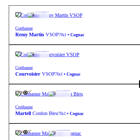
40º
54,85
€
Destilado
Conhaque
Remy Martin
VSOP
70cl
•
Cognac
40º
45,50
€
Destilado
Conhaque
Courvoisier
VSOP
70cl
•
Cognac
40º
145,00
€
Destilado
FREE
Conhaque
Martell
Cordon Bleu
70cl
•
Cognac
40º
190,00
€
Destilado
FREE