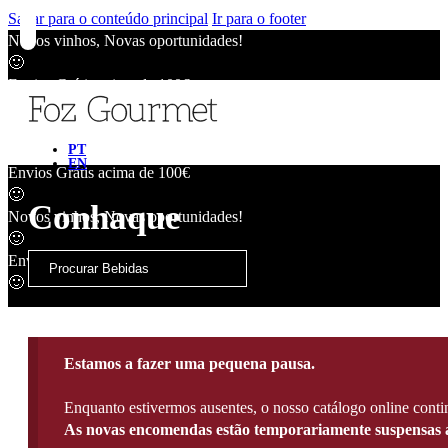
Saltar para o conteúdo principal
Ir para o footer
Novos vinhos, Novas oportunidades!
🙂
Envios Grátis acima de 100€
🙂
Novos vinhos, Novas oportunidades!
🙂
PT
EN
Envios Grátis acima de 100€
🙂
Conhaque
Novos vinhos, Novas oportunidades!
🙂
Envios Grátis acima de 100€
🙂
Estamos a fazer uma pequena pausa.
Enquanto estivermos ausentes, o nosso catálogo online contin
As novas encomendas estão temporariamente suspensas a