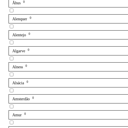
0
Åhus
0
Alenquer
0
Alentejo
0
Algarve
0
Alness
0
Alsácia
0
Amsterdão
0
Amur