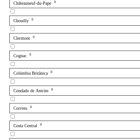
0
Châteauneuf-du-Pape
0
Chouilly
0
Clermont
0
Cognac
0
Colúmbia Britânica
0
Condado de Antrim
0
Correns
0
Costa Central