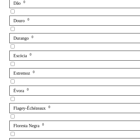
0
Dão
0
Douro
0
Durango
0
Escócia
0
Estremoz
0
Évora
0
Flagey-Échézeaux
0
Floresta Negra