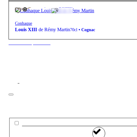
40º
3 950,00
€
Destilado
FREE
Conhaque
Louis XIII
de Rémy Martin
70cl
•
Cognac
New to our products?
Filtros
Preço