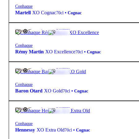
Conhaque
Martell
XO Cognac
70cl
•
Cognac
40º
195,00
€
Destilado
FREE
Conhaque
Rémy Martin
XO Excellence
70cl
•
Cognac
40º
115,00
€
Destilado
FREE
Conhaque
Baron Otard
XO Gold
70cl
•
Cognac
40º
260,00
€
Destilado
FREE
Conhaque
Hennessy
XO Extra Old
70cl
•
Cognac