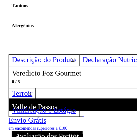
Taninos
Alergénios
Descrição do Produto
Declaração Nutric
Veredicto Foz Gourmet
0 / 5
Terroir
Valle de Passos
Vinificação e Estágio
Descubra todos os Vinhos deste Produtor!
Envio Grátis
em encomendas superiores a €100
Avaliação dos Peritos