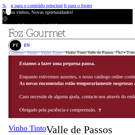
Saltar para o conteúdo principal
Ir para o footer
Novos vinhos, Novas oportunidades!
🙂
Envios Grátis acima de 100€
🙂
Novos vinhos, Novas oportunidades!
🙂
PT
EN
Envios Grátis acima de 100€
Produtos
Vinho
Vinho Tinto
Vinho Tinto Valle de Passos, 75cl • Trá
|
|
|
🙂
Estamos a fazer uma pequena pausa.
Novos vinhos, Novas oportunidades!
🙂
Enquanto estivermos ausentes, o nosso catálogo online contin
Envios Grátis acima de 100€
As novas encomendas estão temporariamente suspensas a
🙂
Caso necessite de alguma ajuda, contacte-nos através do e
Obrigado pela paciência e compreensão. 🍷
Vinho Tinto
Valle de Passos