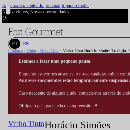
Saltar para o conteúdo principal
Ir para o footer
Novos vinhos, Novas oportunidades!
🙂
Envios Grátis acima de 100€
🙂
Novos vinhos, Novas oportunidades!
🙂
PT
EN
Envios Grátis acima de 100€
Produtos
Vinho
Vinho Tinto
Vinho Tinto Horácio Simões Tradição, 7
|
|
|
🙂
Estamos a fazer uma pequena pausa.
Novos vinhos, Novas oportunidades!
🙂
Enquanto estivermos ausentes, o nosso catálogo online contin
Envios Grátis acima de 100€
As novas encomendas estão temporariamente suspensas a
🙂
Caso necessite de alguma ajuda, contacte-nos através do e
Obrigado pela paciência e compreensão. 🍷
Vinho Tinto
Horácio Simões