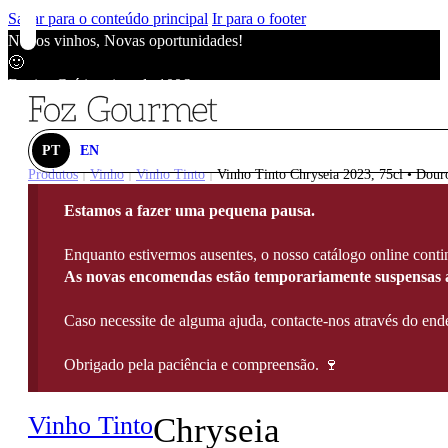
Saltar para o conteúdo principal
Ir para o footer
Novos vinhos, Novas oportunidades!
🙂
Envios Grátis acima de 100€
🙂
Novos vinhos, Novas oportunidades!
🙂
PT
EN
Envios Grátis acima de 100€
Produtos
Vinho
Vinho Tinto
Vinho Tinto Chryseia 2023, 75cl • Dour
|
|
|
🙂
Estamos a fazer uma pequena pausa.
Novos vinhos, Novas oportunidades!
🙂
Enquanto estivermos ausentes, o nosso catálogo online contin
Envios Grátis acima de 100€
As novas encomendas estão temporariamente suspensas a
🙂
Caso necessite de alguma ajuda, contacte-nos através do e
Obrigado pela paciência e compreensão. 🍷
Vinho Tinto
Chryseia