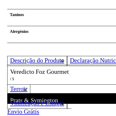
Taninos
Alergénios
Descrição do Produto
Declaração Nutric
Veredicto Foz Gourmet
/ 5
Terroir
Prats & Symington
Vinificação e Estágio
Descubra todos os Vinhos deste Produtor!
Envio Grátis