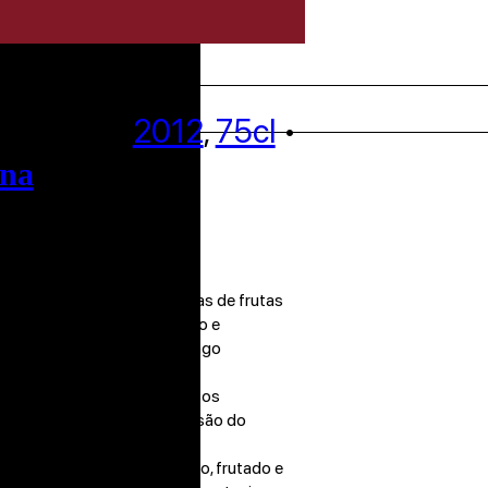
Nobile di
epulciano
2012
,
75cl
•
ana
Gourmet.
 na cor, explodindo com notas de frutas
algados. O sabor é meio-corpo e
plementados por um final longo
Sangiovese de todos os nossos
que é uma verdadeira expressão do
volvimento de notas maduro, frutado e