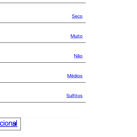
Seco
Muito
Não
Médios
Sulfitos
cional