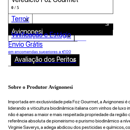
0 / 5
Terroir
Avignonesi
Vinificação e Estágio
Descubra todos os Vinhos deste Produtor!
Envio Grátis
em encomendas superiores a €100
Avaliação dos Peritos
Sobre o Produtor Avignonesi
Importada em exclusividade pela Foz Gourmet, a Avignonesi é
liderando a viticultura biodinâmica italiana com vinhos de luxo 
não é apenas a maior e mais respeitada propriedade da região
referência absoluta de pioneirismo e purismo biodinâmico a níve
Virginie Saverys, a adega abdicou dos pesticidas e químicos, 