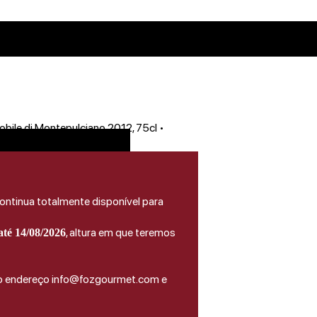
obile di Montepulciano 2012, 75cl •
ontinua totalmente disponível para
, altura em que teremos
té 14/08/2026
do endereço info@fozgourmet.com e