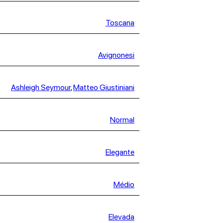
Toscana
Avignonesi
Ashleigh Seymour
,
Matteo Giustiniani
Normal
Elegante
Médio
Elevada