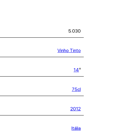
5.030
Vinho Tinto
14
º
75cl
2012
Itália