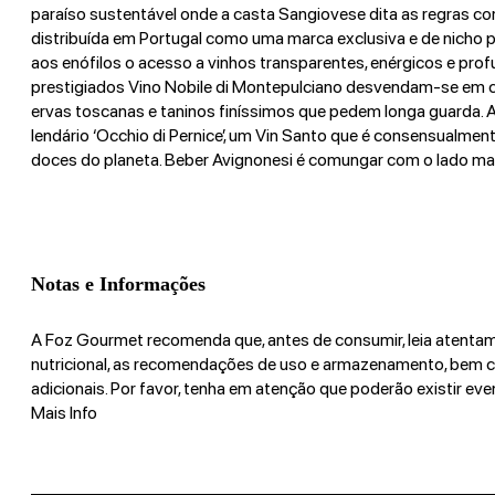
paraíso sustentável onde a casta Sangiovese dita as regras c
distribuída em Portugal como uma marca exclusiva e de nicho p
aos enófilos o acesso a vinhos transparentes, enérgicos e pr
prestigiados Vino Nobile di Montepulciano desvendam-se em c
ervas toscanas e taninos finíssimos que pedem longa guarda. A
lendário ‘Occhio di Pernice’, um Vin Santo que é consensualme
doces do planeta. Beber Avignonesi é comungar com o lado mais 
Notas e Informações
A Foz Gourmet recomenda que, antes de consumir, leia atentam
nutricional, as recomendações de uso e armazenamento, bem 
adicionais. Por favor, tenha em atenção que poderão existir eve
Mais Info