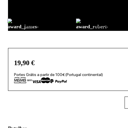
produzindo vinhos que são deliciosos para beber jovem, mante
e acidez, o que lhes permitirá envelhecer bem em garrafa.
James Suckling
Robert Parker
19,90
€
Portes Grátis a partir de 100€ (Portugal continental)