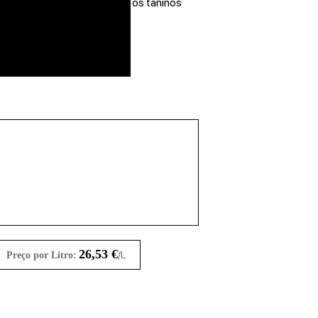
ndo um bom equilíbrio entre os taninos
26,53
€
/L
Preço por Litro: