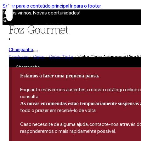
Saltar para o conteúdo principal
Ir para o footer
Novos vinhos, Novas oportunidades!
🙂
Envios Grátis acima de 100€
🙂
Novos vinhos, Novas oportunidades!
🙂
Champanhe
Envios Grátis acima de 100€
Produtos
Vinho
Vinho Tinto
Vinho Tinto Avignonesi Vino N
|
|
|
🙂
Toscana
Champanhe
Novos vinhos, Novas oportunidades!
Vinho
🙂
Vintage / Millésimé
Estamos a fazer uma pequena pausa.
Envios Grátis acima de 100€
Champanhe Rosé
🙂
Portugal
Vinho Branco
Enquanto estivermos ausentes, o nosso catálogo online c
Espumantes
Fortificados
França
consulta.
Vinho Rosé
Espumantes Rosé
As novas encomendas estão temporariamente suspensas a
Itália
Vinho Tinto
Cava
Vinho do Porto
todo o prazer em recebê-lo de volta.
Vinho da Madeira
Espanha
Colheita Tardia
Prosecco
Espirituosas
Porto 10 Anos
Madeira 5 Anos
Alemanha
Licoroso
Ver Todos
Caso necessite de alguma ajuda, contacte-nos através 
Porto 20 Anos
Madeira 10 Anos
Argentina
Sauternes
responderemos o mais rapidamente possível.
Aguardente
Todos os Destilados
Porto 30 Anos
Madeira 15 Anos
Chile
Vinho Biológico
Whisky
Bitter
Porto 40 Anos
Moscatel