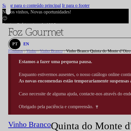
Saltar para o conteúdo principal
Ir para o footer
Novos vinhos, Novas oportunidades!
🙂
Envios Grátis acima de 100€
🙂
Novos vinhos, Novas oportunidades!
🙂
PT
EN
Envios Grátis acima de 100€
Produtos
Vinho
Vinho Branco
Vinho Branco Quinta do Monte d’Oiro 
|
|
|
🙂
Estamos a fazer uma pequena pausa.
Novos vinhos, Novas oportunidades!
🙂
Enquanto estivermos ausentes, o nosso catálogo online contin
Envios Grátis acima de 100€
As novas encomendas estão temporariamente suspensas a
🙂
Caso necessite de alguma ajuda, contacte-nos através do e
Obrigado pela paciência e compreensão. 🍷
Vinho Branco
Quinta do Monte d