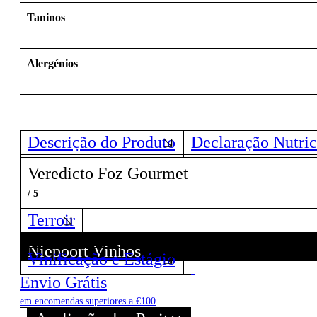
Taninos
Alergénios
Descrição do Produto
Declaração Nutric
Veredicto Foz Gourmet
/ 5
Terroir
Niepoort Vinhos
Vinificação e Estágio
Descubra todos os Vinhos deste Produtor!
Envio Grátis
em encomendas superiores a €100