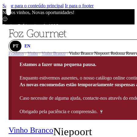
Saltar para o conteúdo principal
Ir para o footer
Novos vinhos, Novas oportunidades!
🙂
Envios Grátis acima de 100€
🙂
Novos vinhos, Novas oportunidades!
🙂
PT
EN
Envios Grátis acima de 100€
Produtos
Vinho
Vinho Branco
Vinho Branco Niepoort Redoma Reserv
|
|
|
🙂
Estamos a fazer uma pequena pausa.
Novos vinhos, Novas oportunidades!
🙂
Enquanto estivermos ausentes, o nosso catálogo online contin
Envios Grátis acima de 100€
As novas encomendas estão temporariamente suspensas a
🙂
Caso necessite de alguma ajuda, contacte-nos através do e
Obrigado pela paciência e compreensão. 🍷
Vinho Branco
Niepoort