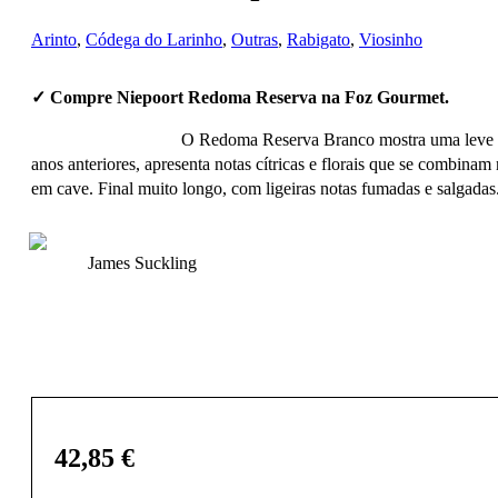
Arinto
,
Códega do Larinho
,
Outras
,
Rabigato
,
Viosinho
✓ Compre Niepoort Redoma Reserva na Foz Gourmet.
O Redoma Reserva Branco mostra uma leve cor c
anos anteriores, apresenta notas cítricas e florais que se combina
em cave. Final muito longo, com ligeiras notas fumadas e salgadas
James Suckling
42,85
€