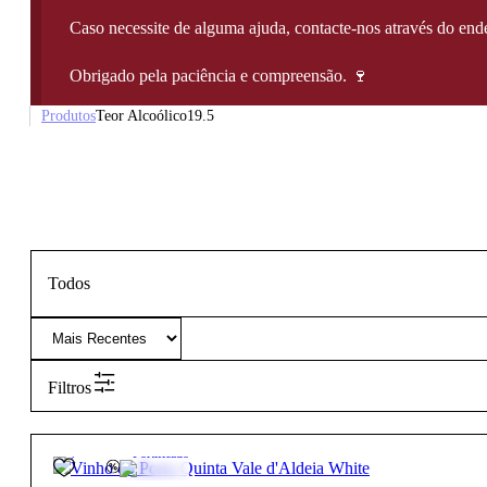
Caso necessite de alguma ajuda, contacte-nos através do e
Obrigado pela paciência e compreensão. 🍷
Produtos
Teor Alcoólico
19.5
Todos
Filtros
19.5º
14,60
€
Fortificado