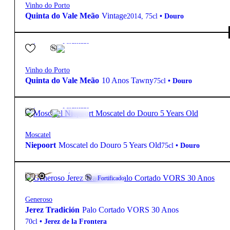
Vinho do Porto
Quinta do Vale Meão
Vintage
2014
,
75cl
•
Douro
19.5º
33,90
€
Fortificado
Vinho do Porto
Quinta do Vale Meão
10 Anos Tawny
75cl
•
Douro
19.5º
14,25
€
Fortificado
Moscatel
Niepoort
Moscatel do Douro 5 Years Old
75cl
•
Douro
19.5º
156,50
€
FREE
Fortificado
Generoso
Jerez Tradición
Palo Cortado VORS 30 Anos
70cl
•
Jerez de la Frontera