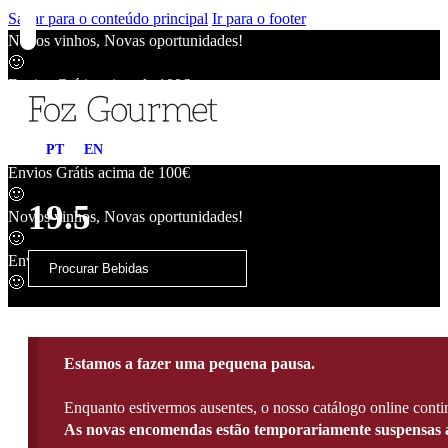
Saltar para o conteúdo principal
Ir para o footer
Novos vinhos, Novas oportunidades!
🙂
Envios Grátis acima de 100€
🙂
Novos vinhos, Novas oportunidades!
PT
EN
🙂
Envios Grátis acima de 100€
🙂
19.5
Novos vinhos, Novas oportunidades!
🙂
Envios Grátis acima de 100€
🙂
Estamos a fazer uma pequena pausa.
Enquanto estivermos ausentes, o nosso catálogo online contin
As novas encomendas estão temporariamente suspensas a