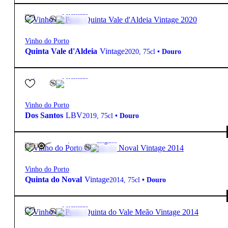
19.5º
75,00
€
Fortificado
Vinho do Porto
Quinta Vale d'Aldeia
Vintage
2020
,
75cl
•
Douro
19.5º
23,90
€
Fortificado
Vinho do Porto
Dos Santos
LBV
2019
,
75cl
•
Douro
19.5º
195,00
€
Elegante
FREE
Vinho do Porto
Quinta do Noval
Vintage
2014
,
75cl
•
Douro
19.5º
80,00
€
Fortificado