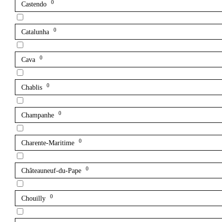
0
Castendo
0
Catalunha
0
Cava
0
Chablis
0
Champanhe
0
Charente-Maritime
0
Châteauneuf-du-Pape
0
Chouilly