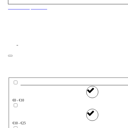
New to our products?
Filtros
Preço
€0 - €10
€10 - €25