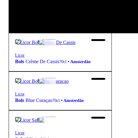
New to our products?
Get the Wine
starter pack
16,75
€
17º
Destilado
Licor
Bols
Crème De Cassis
70cl
•
Amsterdão
15,85
€
21º
Destilado
Licor
Bols
Blue Curaçao
70cl
•
Amsterdão
13,95
€
20º
Destilado
Licor