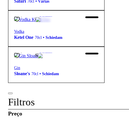
Safari
70cl
•
Várias
35,25
€
40º
Destilado
Vodka
Ketel One
70cl
•
Schiedam
38,50
€
40º
Destilado
Gin
Sloane's
70cl
•
Schiedam
Filtros
Preço