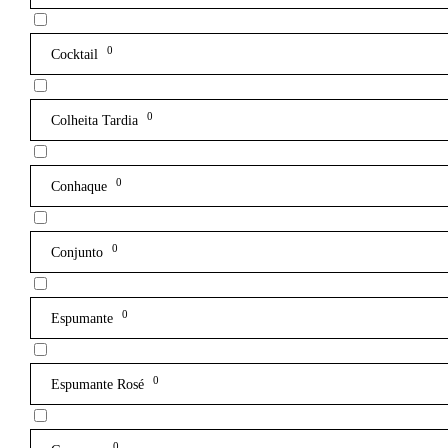
0
Cocktail
0
Colheita Tardia
0
Conhaque
0
Conjunto
0
Espumante
0
Espumante Rosé
0