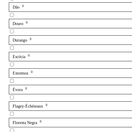
0
Dão
0
Douro
0
Durango
0
Escócia
0
Estremoz
0
Évora
0
Flagey-Échézeaux
0
Floresta Negra