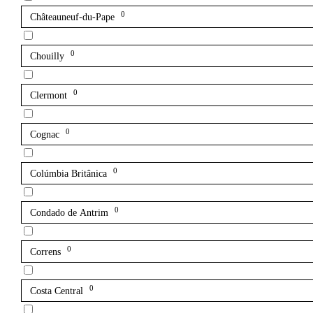
0
Châteauneuf-du-Pape
0
Chouilly
0
Clermont
0
Cognac
0
Colúmbia Britânica
0
Condado de Antrim
0
Correns
0
Costa Central