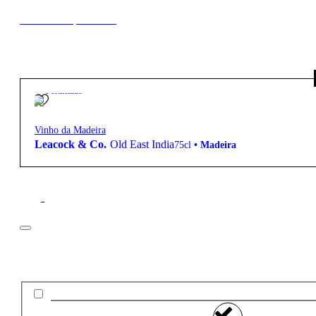
New to our products?
19º
Fortificado
Vinho da Madeira
Leacock & Co.
Old East India
75cl
•
Madeira
Filtros
Preço