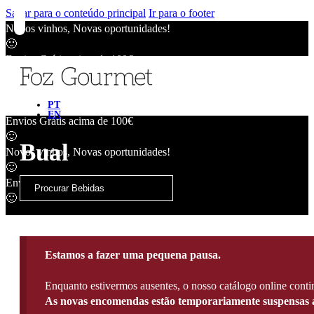
Saltar para o conteúdo principal
Ir para o footer
Novos vinhos, Novas oportunidades!
🙂
Envios Grátis acima de 100€
🙂
Novos vinhos, Novas oportunidades!
🙂
PT
EN
Envios Grátis acima de 100€
🙂
Bual
Novos vinhos, Novas oportunidades!
🙂
Envios Grátis acima de 100€
🙂
Estamos a fazer uma pequena pausa.
Enquanto estivermos ausentes, o nosso catálogo online contin
As novas encomendas estão temporariamente suspensas a