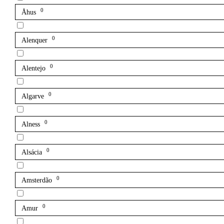
0
Åhus
0
Alenquer
0
Alentejo
0
Algarve
0
Alness
0
Alsácia
0
Amsterdão
0
Amur