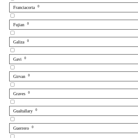
0
Franciacorta
0
Fujian
0
Galiza
0
Gavi
0
Girvan
0
Graves
0
Gualtallary
0
Guerrero