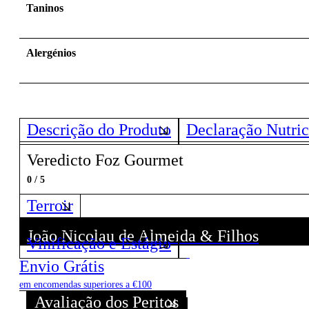
Taninos
Alergénios
Descrição do Produto
Declaração Nutric
Veredicto Foz Gourmet
0 / 5
Terroir
João Nicolau de Almeida & Filhos
Vinificação e Estágio
Descubra todos os Vinhos deste Produtor!
Envio Grátis
em encomendas superiores a €100
Avaliação dos Peritos