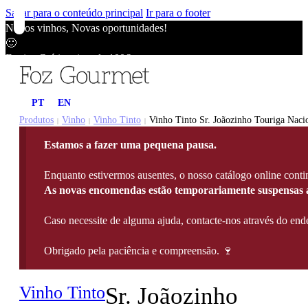
Saltar para o conteúdo principal
Ir para o footer
Novos vinhos, Novas oportunidades!
🙂
Envios Grátis acima de 100€
🙂
Novos vinhos, Novas oportunidades!
PT
EN
🙂
Envios Grátis acima de 100€
Produtos
Vinho
Vinho Tinto
Vinho Tinto Sr. Joãozinho Touriga Naci
|
|
|
🙂
Estamos a fazer uma pequena pausa.
Novos vinhos, Novas oportunidades!
🙂
Enquanto estivermos ausentes, o nosso catálogo online contin
Envios Grátis acima de 100€
As novas encomendas estão temporariamente suspensas a
🙂
Caso necessite de alguma ajuda, contacte-nos através do e
Obrigado pela paciência e compreensão. 🍷
Vinho Tinto
Sr. Joãozinho