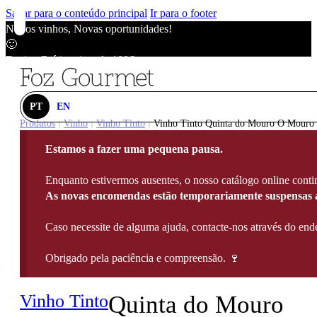
Saltar para o conteúdo principal
Ir para o footer
Novos vinhos, Novas oportunidades!
🙂
Envios Grátis acima de 100€
🙂
Novos vinhos, Novas oportunidades!
🙂
PT
EN
Envios Grátis acima de 100€
Produtos
Vinho
Vinho Tinto
Vinho Tinto Quinta do Mouro O Mouro 2
|
|
|
🙂
Estamos a fazer uma pequena pausa.
Novos vinhos, Novas oportunidades!
🙂
Enquanto estivermos ausentes, o nosso catálogo online contin
Envios Grátis acima de 100€
As novas encomendas estão temporariamente suspensas a
🙂
Caso necessite de alguma ajuda, contacte-nos através do e
Obrigado pela paciência e compreensão. 🍷
Vinho Tinto
Quinta do Mouro