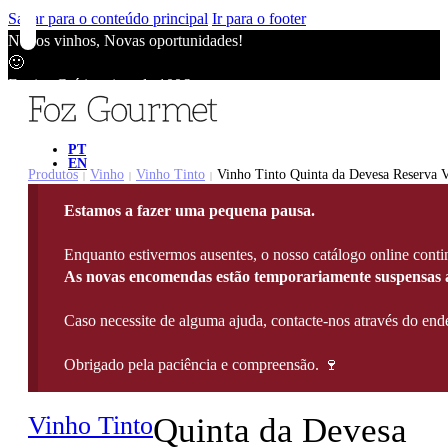
Saltar para o conteúdo principal
Ir para o footer
Novos vinhos, Novas oportunidades!
🙂
Envios Grátis acima de 100€
🙂
Novos vinhos, Novas oportunidades!
🙂
PT
EN
Envios Grátis acima de 100€
Produtos
Vinho
Vinho Tinto
Vinho Tinto Quinta da Devesa Reserva V
|
|
|
🙂
Estamos a fazer uma pequena pausa.
Novos vinhos, Novas oportunidades!
🙂
Enquanto estivermos ausentes, o nosso catálogo online contin
Envios Grátis acima de 100€
As novas encomendas estão temporariamente suspensas a
🙂
Caso necessite de alguma ajuda, contacte-nos através do e
Obrigado pela paciência e compreensão. 🍷
Vinho Tinto
Quinta da Devesa