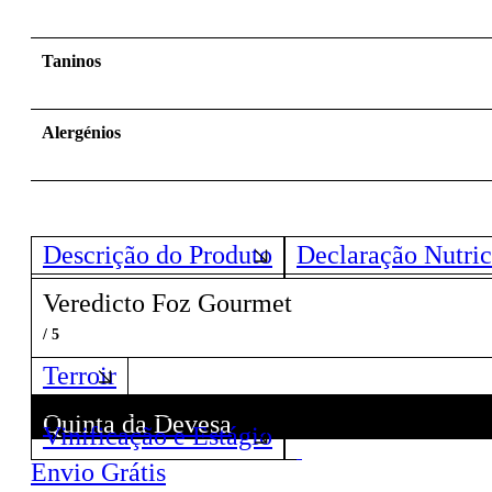
Taninos
Alergénios
Descrição do Produto
Declaração Nutric
Veredicto Foz Gourmet
/ 5
Terroir
Quinta da Devesa
Vinificação e Estágio
Descubra todos os Vinhos deste Produtor!
Envio Grátis