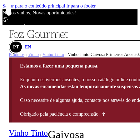
Saltar para o conteúdo principal
Ir para o footer
Novos vinhos, Novas oportunidades!
🙂
Envios Grátis acima de 100€
🙂
Novos vinhos, Novas oportunidades!
🙂
PT
EN
Envios Grátis acima de 100€
Produtos
Vinho
Vinho Tinto
Vinho Tinto Gaivosa Primeiros Anos 202
|
|
|
🙂
Estamos a fazer uma pequena pausa.
Novos vinhos, Novas oportunidades!
🙂
Enquanto estivermos ausentes, o nosso catálogo online contin
Envios Grátis acima de 100€
As novas encomendas estão temporariamente suspensas a
🙂
Caso necessite de alguma ajuda, contacte-nos através do e
Obrigado pela paciência e compreensão. 🍷
Vinho Tinto
Gaivosa