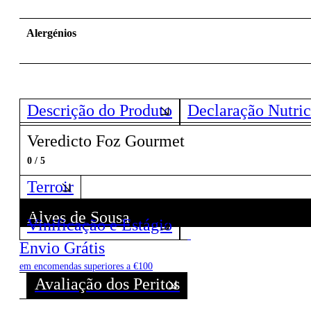
Alergénios
Descrição do Produto
Declaração Nutric
Veredicto Foz Gourmet
0 / 5
Terroir
Alves de Sousa
Vinificação e Estágio
Descubra todos os Vinhos deste Produtor!
Envio Grátis
em encomendas superiores a €100
Avaliação dos Peritos