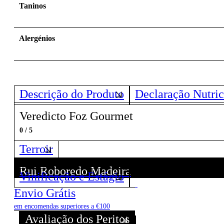
Taninos
Alergénios
Descrição do Produto
Declaração Nutric
Veredicto Foz Gourmet
0 / 5
Terroir
Rui Roboredo Madeira
Vinificação e Estágio
Descubra todos os Vinhos deste Produtor!
Envio Grátis
em encomendas superiores a €100
Avaliação dos Peritos