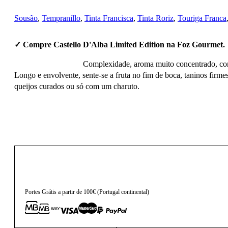
Sousão
,
Tempranillo
,
Tinta Francisca
,
Tinta Roriz
,
Touriga Franca
✓ Compre Castello D'Alba Limited Edition na Foz Gourmet.
Complexidade, aroma muito concentrado, com f
Longo e envolvente, sente-se a fruta no fim de boca, taninos firm
queijos curados ou só com um charuto.
18,50
€
Portes Grátis a partir de 100€ (Portugal continental)