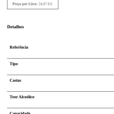
Preço por Litro:
24,67
€
/L
Detalhes
Referência
Tipo
Castas
Teor Alcoólico
Capacidade