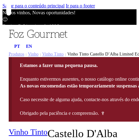
Saltar para o conteúdo principal
Ir para o footer
Novos vinhos, Novas oportunidades!
🙂
Envios Grátis acima de 100€
🙂
Novos vinhos, Novas oportunidades!
PT
EN
🙂
Envios Grátis acima de 100€
Produtos
Vinho
Vinho Tinto
Vinho Tinto Castello D’Alba Limited Ed
|
|
|
🙂
Estamos a fazer uma pequena pausa.
Novos vinhos, Novas oportunidades!
🙂
Enquanto estivermos ausentes, o nosso catálogo online contin
Envios Grátis acima de 100€
As novas encomendas estão temporariamente suspensas a
🙂
Caso necessite de alguma ajuda, contacte-nos através do e
Obrigado pela paciência e compreensão. 🍷
Vinho Tinto
Castello D'Alba