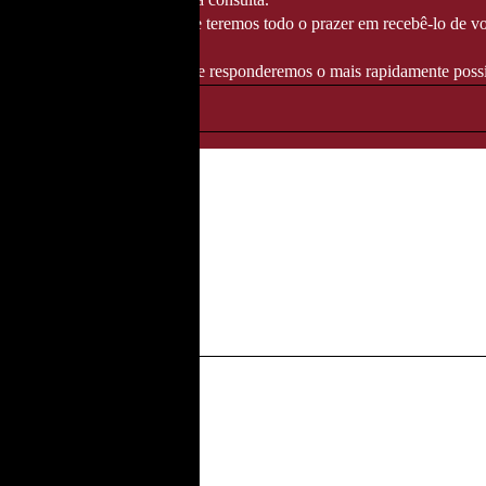
té 14/08/2026
, altura em que teremos todo o prazer em recebê-lo de vo
ndereço info@fozgourmet.com e responderemos o mais rapidamente possí