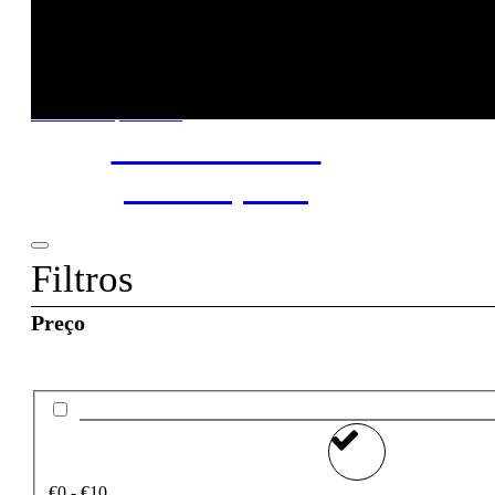
Piada. Provavelmente esgotou. Tente pesquisar novamente an
New to our products?
Get the Wine
starter pack
Filtros
Preço
€0 - €10