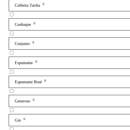
0
Colheita Tardia
0
Conhaque
0
Conjunto
0
Espumante
0
Espumante Rosé
0
Generoso
0
Gin