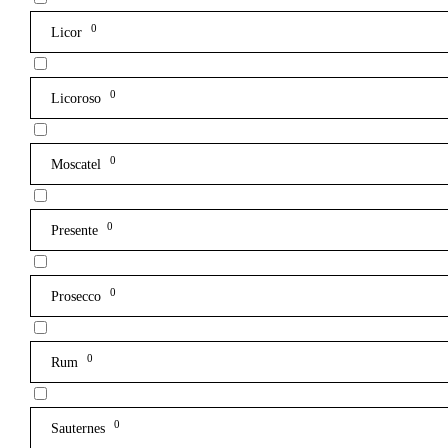
0
Licor
0
Licoroso
0
Moscatel
0
Presente
0
Prosecco
0
Rum
0
Sauternes