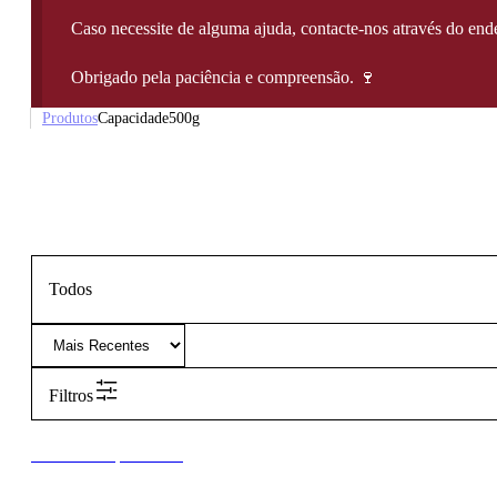
Caso necessite de alguma ajuda, contacte-nos através do e
Obrigado pela paciência e compreensão. 🍷
Produtos
Capacidade
500g
Todos
Filtros
New to our products?