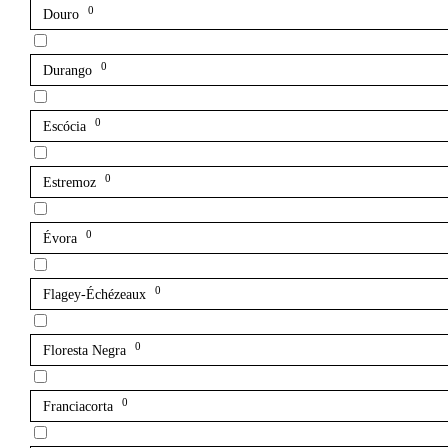
0
Douro
0
Durango
0
Escócia
0
Estremoz
0
Évora
0
Flagey-Échézeaux
0
Floresta Negra
0
Franciacorta