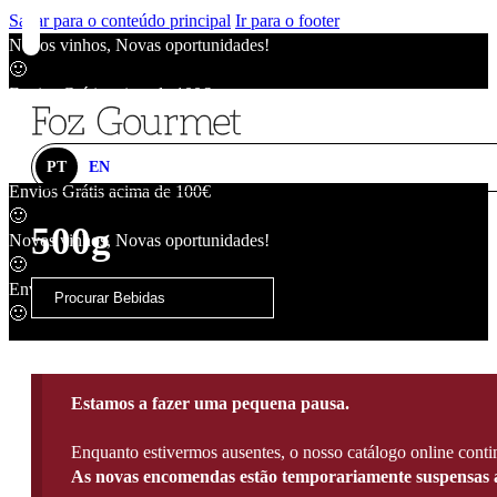
Saltar para o conteúdo principal
Ir para o footer
Novos vinhos, Novas oportunidades!
🙂
Envios Grátis acima de 100€
🙂
Novos vinhos, Novas oportunidades!
🙂
PT
EN
Envios Grátis acima de 100€
🙂
500g
Novos vinhos, Novas oportunidades!
🙂
Envios Grátis acima de 100€
🙂
Estamos a fazer uma pequena pausa.
Enquanto estivermos ausentes, o nosso catálogo online contin
As novas encomendas estão temporariamente suspensas a