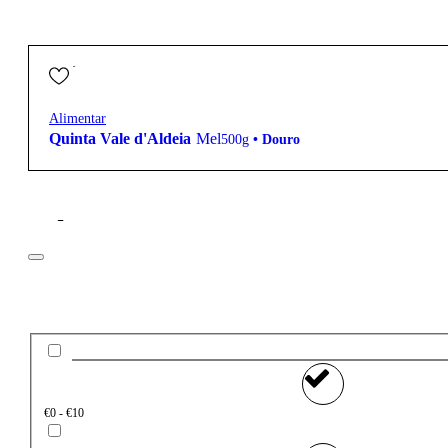
13,30
€
Alimentar
Quinta Vale d'Aldeia
Mel
500g
•
Douro
Filtros
Preço
€0 - €10