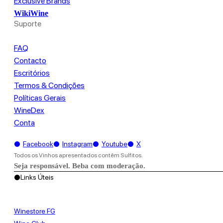
Exclusive Brands
WikiWine
Suporte
FAQ
Contacto
Escritórios
Termos & Condições
Políticas Gerais
WineDex
Conta
●
Facebook
●
Instagram
●
Youtube
●
X
Todos os Vinhos apresentados contêm Sulfitos.
Seja responsável. Beba com moderação.
●
Links Úteis
Winestore FG