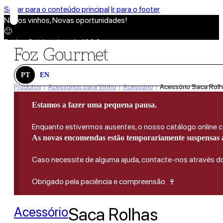
Saltar para o conteúdo principal
Ir para o footer
Novos vinhos, Novas oportunidades!
🙂
Envios Grátis acima de 100€
🙂
Novos vinhos, Novas oportunidades!
🙂
PT
EN
Envios Grátis acima de 100€
Produtos
Acessórios para Vinho
Acessório
Acessório Saca Rolha
|
|
|
🙂
Estamos a fazer uma pequena pausa.
Novos vinhos, Novas oportunidades!
🙂
Enquanto estivermos ausentes, o nosso catálogo online co
Envios Grátis acima de 100€
As novas encomendas estão temporariamente suspensas a
🙂
Caso necessite de alguma ajuda, contacte-nos através 
Obrigado pela paciência e compreensão. 🍷
Acessório
Saca Rolhas