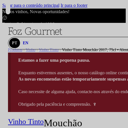
Saltar para o conteúdo principal
Ir para o footer
Novos vinhos, Novas oportunidades!
🙂
Envios Grátis acima de 100€
🙂
Novos vinhos, Novas oportunidades!
🙂
PT
EN
Envios Grátis acima de 100€
Produtos
Vinho
Vinho Tinto
Vinho Tinto Mouchão 2017, 75cl • Alent
|
|
|
🙂
Estamos a fazer uma pequena pausa.
Novos vinhos, Novas oportunidades!
🙂
Enquanto estivermos ausentes, o nosso catálogo online contin
Envios Grátis acima de 100€
As novas encomendas estão temporariamente suspensas a
🙂
Caso necessite de alguma ajuda, contacte-nos através do e
Obrigado pela paciência e compreensão. 🍷
Vinho Tinto
Mouchão