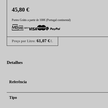
45,80
€
Portes Grátis a partir de 100€ (Portugal continental)
61,07
€
Preço por Litro:
/L
Detalhes
Referência
Tipo