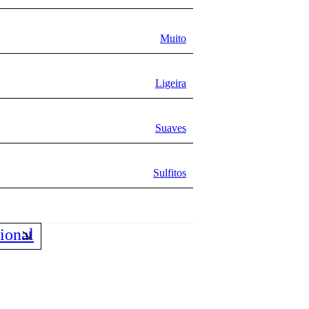
Muito
Ligeira
Suaves
Sulfitos
ional