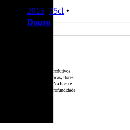
 do
2015
,
75cl
•
Douro
 no nariz os aromas são mais redutivos
as de frutas de caroço, cítricas, flores
a, a notas de pimenta branca. Na boca é
 volume e estrutura, grande profundidade