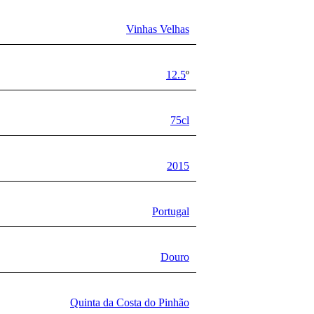
Vinhas Velhas
12.5
º
75cl
2015
Portugal
Douro
Quinta da Costa do Pinhão