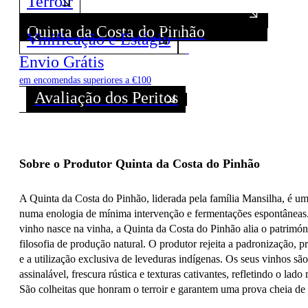
Terroir
Quinta da Costa do Pinhão
Vinificação e Estágio
Descubra todos os Vinhos deste Produtor!
Envio Grátis
em encomendas superiores a €100
Avaliação dos Peritos
Sobre o Produtor Quinta da Costa do Pinhão
A Quinta da Costa do Pinhão, liderada pela família Mansilha, é um
numa enologia de mínima intervenção e fermentações espontâneas
vinho nasce na vinha, a Quinta da Costa do Pinhão alia o patrimó
filosofia de produção natural. O produtor rejeita a padronização, p
e a utilização exclusiva de leveduras indígenas. Os seus vinhos sã
assinalável, frescura rústica e texturas cativantes, refletindo o lad
São colheitas que honram o terroir e garantem uma prova cheia de c