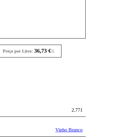
36,73
€
Preço por Litro:
/L
2.771
Vinho Branco