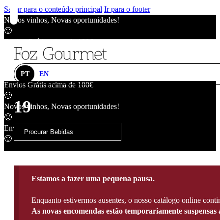
Saltar para o conteúdo principal
Ir para o footer
Novos vinhos, Novas oportunidades!
🙂
Envios Grátis acima de 100€
🙂
Novos vinhos, Novas oportunidades!
🙂
PT
EN
Envios Grátis acima de 100€
🙂
19
Novos vinhos, Novas oportunidades!
🙂
Envios Grátis acima de 100€
🙂
Estamos a fazer uma pequena pausa.
Enquanto estivermos ausentes, o nosso catálogo online contin
As novas encomendas estão temporariamente suspensas a