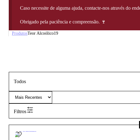
Caso necessite de alguma ajuda, contacte-nos através do e
Obrigado pela paciência e compreensão. 🍷
Produtos
Teor Alcoólico
19
Todos
Filtros
19º
Fortificado