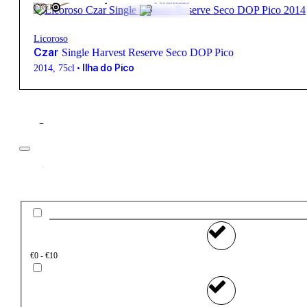
Fortificado
FREE
Licoroso
Czar
Single Harvest Reserve Seco DOP Pico
•
Ilha do Pico
2014
,
75cl
Filtros
Preço
€0 - €10