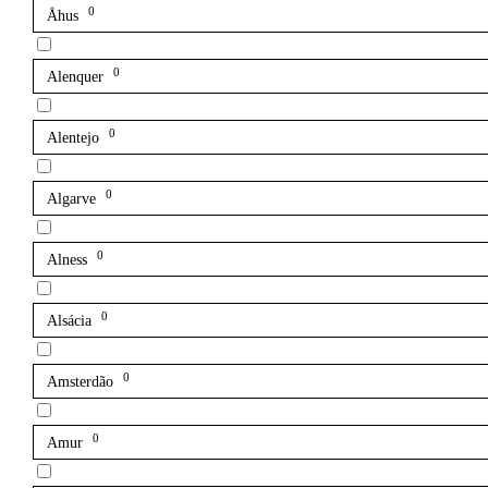
0
Åhus
0
Alenquer
0
Alentejo
0
Algarve
0
Alness
0
Alsácia
0
Amsterdão
0
Amur