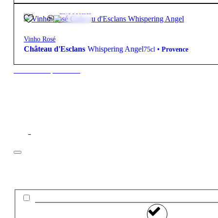
13.0º
20,50
€
Leve e Fresco
Vinho Rosé
Château d'Esclans
Whispering Angel
75cl
•
Provence
New to our products?
Filtros
Preço