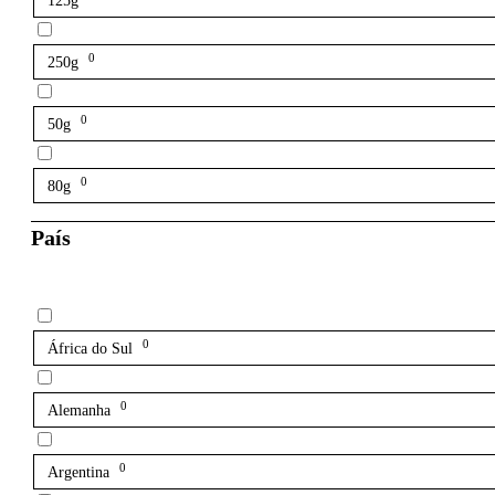
125g
0
250g
0
50g
0
80g
País
0
África do Sul
0
Alemanha
0
Argentina