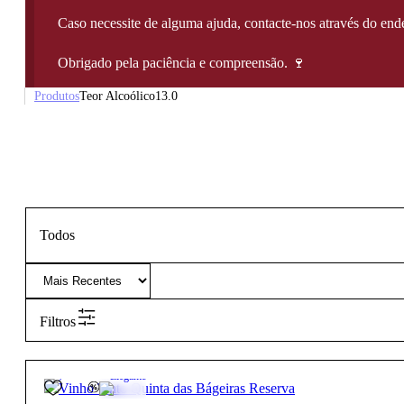
Caso necessite de alguma ajuda, contacte-nos através do e
Obrigado pela paciência e compreensão. 🍷
Produtos
Teor Alcoólico
13.0
Todos
Filtros
13.0º
13,50
€
Elegante