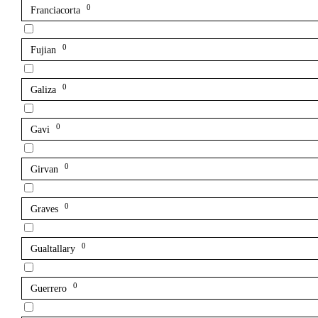
0
Franciacorta
0
Fujian
0
Galiza
0
Gavi
0
Girvan
0
Graves
0
Gualtallary
0
Guerrero