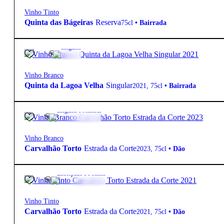
Vinho Tinto
Quinta das Bágeiras
Reserva
75cl
•
Bairrada
13.0º
19,70
€
Elegante
Vinho Branco
Quinta da Lagoa Velha
Singular
2021
,
75cl
•
Bairrada
13.0º
9,80
€
Elegante e Mineral
Vinho Branco
Carvalhão Torto
Estrada da Corte
2023
,
75cl
•
Dão
13.0º
9,80
€
Encorpado e Potente
Vinho Tinto
Carvalhão Torto
Estrada da Corte
2021
,
75cl
•
Dão