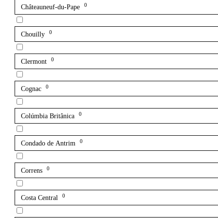
0
Châteauneuf-du-Pape
0
Chouilly
0
Clermont
0
Cognac
0
Colúmbia Britânica
0
Condado de Antrim
0
Correns
0
Costa Central