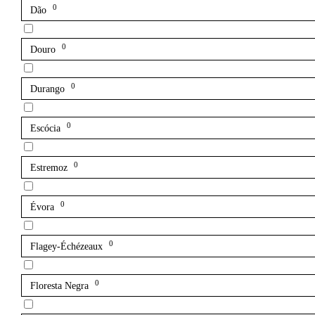
0
Dão
0
Douro
0
Durango
0
Escócia
0
Estremoz
0
Évora
0
Flagey-Échézeaux
0
Floresta Negra