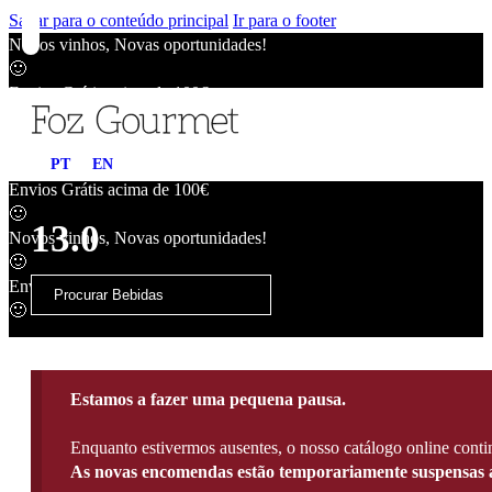
Saltar para o conteúdo principal
Ir para o footer
Novos vinhos, Novas oportunidades!
🙂
Envios Grátis acima de 100€
🙂
Novos vinhos, Novas oportunidades!
PT
EN
🙂
Envios Grátis acima de 100€
🙂
13.0
Novos vinhos, Novas oportunidades!
🙂
Envios Grátis acima de 100€
🙂
Estamos a fazer uma pequena pausa.
Enquanto estivermos ausentes, o nosso catálogo online contin
As novas encomendas estão temporariamente suspensas a