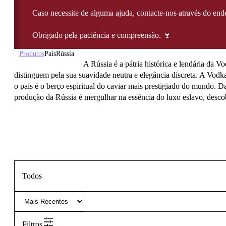
Caso necessite de alguma ajuda, contacte-nos através do e
Obrigado pela paciência e compreensão. 🍷
Produtos
País
Rússia
A Rússia é a pátria histórica e lendária da V
distinguem pela sua suavidade neutra e elegância discreta. A Vodka 
o país é o berço espiritual do caviar mais prestigiado do mundo. D
produção da Rússia é mergulhar na essência do luxo eslavo, descob
Todos
Filtros