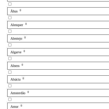
0
Åhus
0
Alenquer
0
Alentejo
0
Algarve
0
Alness
0
Alsácia
0
Amsterdão
0
Amur