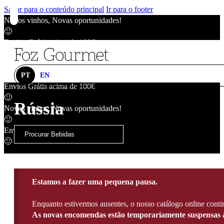
Saltar para o conteúdo principal
Ir para o footer
Novos vinhos, Novas oportunidades!
🙂
Envios Grátis acima de 100€
🙂
Novos vinhos, Novas oportunidades!
🙂
PT
EN
Envios Grátis acima de 100€
🙂
Rússia
Novos vinhos, Novas oportunidades!
🙂
Envios Grátis acima de 100€
🙂
Estamos a fazer uma pequena pausa.
Enquanto estivermos ausentes, o nosso catálogo online contin
As novas encomendas estão temporariamente suspensas a