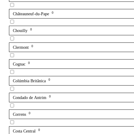
0
Châteauneuf-du-Pape
0
Chouilly
0
Clermont
0
Cognac
0
Colúmbia Britânica
0
Condado de Antrim
0
Correns
0
Costa Central