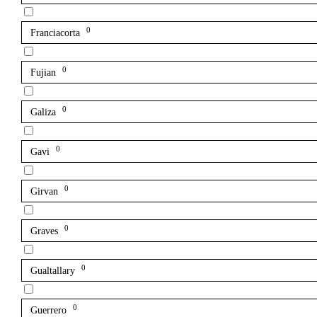
0
Franciacorta
0
Fujian
0
Galiza
0
Gavi
0
Girvan
0
Graves
0
Gualtallary
0
Guerrero