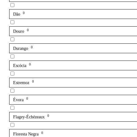
0
Dão
0
Douro
0
Durango
0
Escócia
0
Estremoz
0
Évora
0
Flagey-Échézeaux
0
Floresta Negra