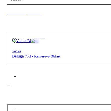
New to our products?
49,90
€
40º
Destilado
Vodka
Beluga
70cl
•
Kemerovo Oblast
Filtros
Preço